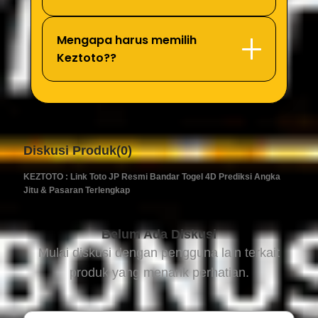
Mengapa harus memilih
Keztoto??
Diskusi Produk(0)
KEZTOTO : Link Toto JP Resmi Bandar Togel 4D Prediksi Angka
Jitu & Pasaran Terlengkap
Belum Ada Diskusi
Mulai diskusi dengan pengguna lain terkait
produk yang menarik perhatian.