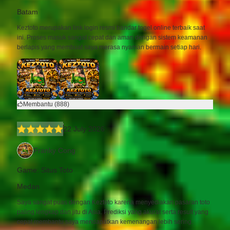
Batam
Keztoto merupakan link login resmi bandar togel online terbaik saat
ini. Proses masuk sangat cepat dan aman dengan sistem keamanan
berlapis yang membuat saya merasa nyaman bermain setiap hari.
Membantu (888)
22 July 2026
Franky Cong
Game: Situs Toto
Medan
Saya sangat puas dengan Keztoto karena menyediakan pasaran toto
paling lengkap dan jitu di Asia. Prediksi yang akurat serta result yang
cepat membantu saya mendapatkan kemenangan lebih sering.