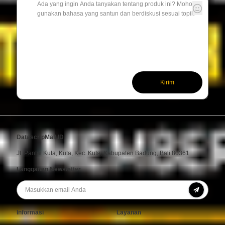
Kirim
DatascripMall.ID
Jl. Pantai Kuta, Kuta, Kec. Kuta, Kabupaten Badung, Bali 80361
Langganan Newsletter
Informasi
Layanan