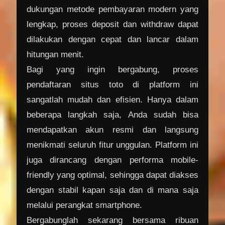
dukungan metode pembayaran modern yang
lengkap, proses deposit dan withdraw dapat
dilakukan dengan cepat dan lancar dalam
hitungan menit.
Bagi yang ingin bergabung, proses
pendaftaran situs toto di platform ini
sangatlah mudah dan efisien. Hanya dalam
beberapa langkah saja, Anda sudah bisa
mendapatkan akun resmi dan langsung
menikmati seluruh fitur unggulan. Platform ini
juga dirancang dengan performa mobile-
friendly yang optimal, sehingga dapat diakses
dengan stabil kapan saja dan di mana saja
melalui perangkat smartphone.
Bergabunglah sekarang bersama ribuan