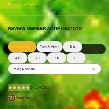
Belum ada ulasan
REVIEW MEMBER AKTIF KEZTOTO
Semua (999+)
Foto & Video
5.0
4.0
3.0
2.0
1.0
Paling Membantu
24 July 2026
Amar Ansari
Game: Situs Toto