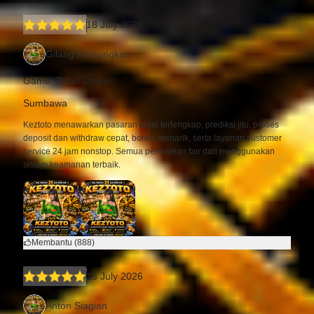
18 July 2026
Gilang Pamungkas
Game: Togel Online
Sumbawa
Keztoto menawarkan pasaran togel terlengkap, prediksi jitu, proses
deposit dan withdraw cepat, bonus menarik, serta layanan customer
service 24 jam nonstop. Semua permainan fair dan menggunakan
sistem keamanan terbaik.
Membantu (888)
16 July 2026
Anton Siagian