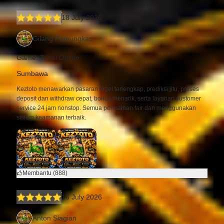
18 July 2026
Gilang Pamungkas
Game: Togel Online
Sumbawa
Keztoto menawarkan pasaran togel terlengkap, prediksi jitu, proses
deposit dan withdraw cepat, bonus menarik, serta layanan customer
service 24 jam nonstop. Semua permainan fair dan menggunakan
sistem keamanan terbaik.
Membantu (888)
16 July 2026
Anton Siagian