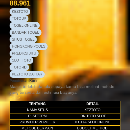
88.961
KEZTOTO
TOTO JP
TOGEL ONLINE
BANDAR TOGEL
SITUS TOGEL
HONGKONG POOLS
PREDIKSI JITU
SLOT TOTO
TOTO 4D
KEZTOTO DAFTAR
Pengiriman Kurir
Masuk terlebih dahulu supaya kamu bisa melihat metode
yang tersedia dan estimasi biayanya
Masuk
TENTANG
DETAIL
NAMA SITUS
KEZTOTO
PLATFORM
IDN TOTO SLOT
PROVIDER POPULER
TOTO & SLOT ONLINE
METODE BERMAIN
BUDGET METHOD