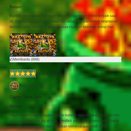
Batam
Keztoto merupakan link login resmi bandar togel online terbaik saat
ini. Proses masuk sangat cepat dan aman dengan sistem keamanan
berlapis yang membuat saya merasa nyaman bermain setiap hari.
Membantu (888)
22 July 2026
Franky Cong
Game: Situs Toto
Medan
Saya sangat puas dengan Keztoto karena menyediakan pasaran toto
paling lengkap dan jitu di Asia. Prediksi yang akurat serta result yang
cepat membantu saya mendapatkan kemenangan lebih sering.