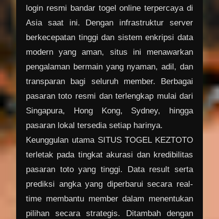
login resmi bandar togel online terpercaya di
Asia saat ini. Dengan infrastruktur server
berkecepatan tinggi dan sistem enkripsi data
modern yang aman, situs ini menawarkan
pengalaman bermain yang nyaman, adil, dan
transparan bagi seluruh member. Berbagai
pasaran toto resmi dan terlengkap mulai dari
Singapura, Hong Kong, Sydney, hingga
pasaran lokal tersedia setiap harinya.
Keunggulan utama SITUS TOGEL KEZTOTO
terletak pada tingkat akurasi dan kredibilitas
pasaran toto yang tinggi. Data result serta
prediksi angka yang diperbarui secara real-
time membantu member dalam menentukan
pilihan secara strategis. Ditambah dengan