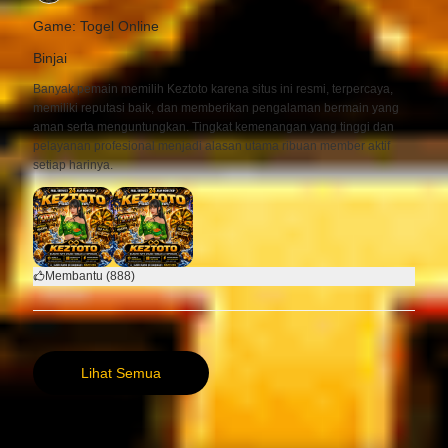
Game: Togel Online
Binjai
Banyak pemain memilih Keztoto karena situs ini resmi, terpercaya,
memiliki reputasi baik, dan memberikan pengalaman bermain yang
aman serta menguntungkan. Tingkat kemenangan yang tinggi dan
pelayanan profesional menjadi alasan utama ribuan member aktif
setiap harinya.
Membantu (888)
Lihat Semua