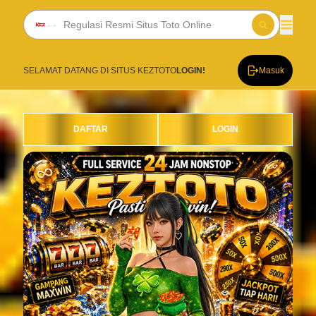
SELAMAT DATANG DI SITUS KEZTOTO
LOGIN!
Masuk
DAFTAR
LOGIN