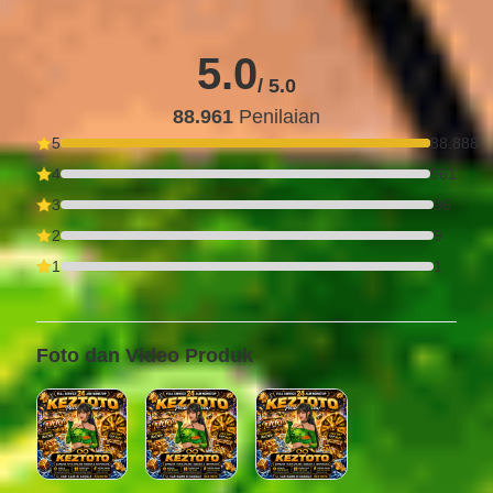
5.0
/ 5.0
88.961
Penilaian
5
88.888
4
961
3
96
2
9
1
1
Foto dan Video Produk