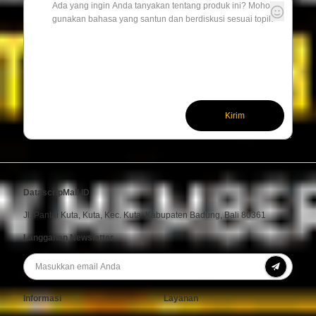
Kirim
DatascripMall.ID
Jl. Pantai Kuta, Kuta, Kec. Kuta, Kabupaten Badung, Bali 80361
Langganan Newsletter
Informasi
Layanan