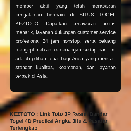
member aktif yang telah merasakan
pengalaman bermain di SITUS TOGEL
KEZTOTO. Dapatkan penawaran bonus
menarik, layanan dukungan customer service
profesional 24 jam nonstop, serta peluang
mengoptimalkan kemenangan setiap hari. Ini
adalah pilihan tepat bagi Anda yang mencari
standar kualitas, keamanan, dan layanan
terbaik di Asia.
KEZTOTO : Link Toto JP Resmi Bandar
Togel 4D Prediksi Angka Jitu & Pasaran
Terlengkap