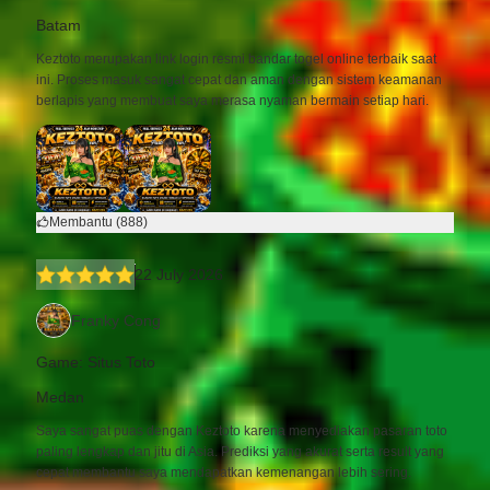
Batam
Keztoto merupakan link login resmi bandar togel online terbaik saat
ini. Proses masuk sangat cepat dan aman dengan sistem keamanan
berlapis yang membuat saya merasa nyaman bermain setiap hari.
Membantu (888)
22 July 2026
Franky Cong
Game: Situs Toto
Medan
Saya sangat puas dengan Keztoto karena menyediakan pasaran toto
paling lengkap dan jitu di Asia. Prediksi yang akurat serta result yang
cepat membantu saya mendapatkan kemenangan lebih sering.