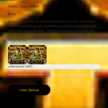
Game: Togel Online
Binjai
Banyak pemain memilih Keztoto karena situs ini resmi, terpercaya,
memiliki reputasi baik, dan memberikan pengalaman bermain yang
aman serta menguntungkan. Tingkat kemenangan yang tinggi dan
pelayanan profesional menjadi alasan utama ribuan member aktif
setiap harinya.
Membantu (888)
Lihat Semua