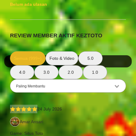
Belum ada ulasan
REVIEW MEMBER AKTIF KEZTOTO
Semua (999+)
Foto & Video
5.0
4.0
3.0
2.0
1.0
Paling Membantu
24 July 2026
Amar Ansari
Game: Situs Toto