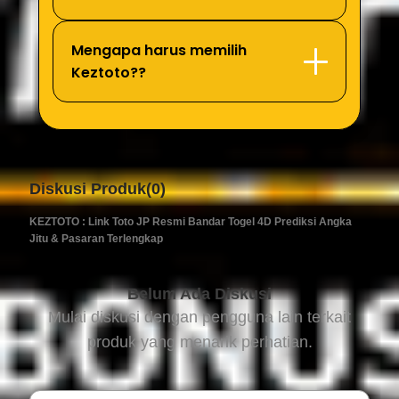
Mengapa harus memilih
Keztoto??
Diskusi Produk(0)
KEZTOTO : Link Toto JP Resmi Bandar Togel 4D Prediksi Angka
Jitu & Pasaran Terlengkap
Belum Ada Diskusi
Mulai diskusi dengan pengguna lain terkait
produk yang menarik perhatian.