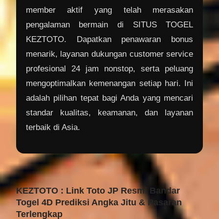
member aktif yang telah merasakan
pengalaman bermain di SITUS TOGEL
KEZTOTO. Dapatkan penawaran bonus
menarik, layanan dukungan customer service
profesional 24 jam nonstop, serta peluang
mengoptimalkan kemenangan setiap hari. Ini
adalah pilihan tepat bagi Anda yang mencari
standar kualitas, keamanan, dan layanan
terbaik di Asia.
KEZTOTO : Link Toto JP Resmi Bandar
Togel 4D Prediksi Angka Jitu & Pasaran
Terlengkap