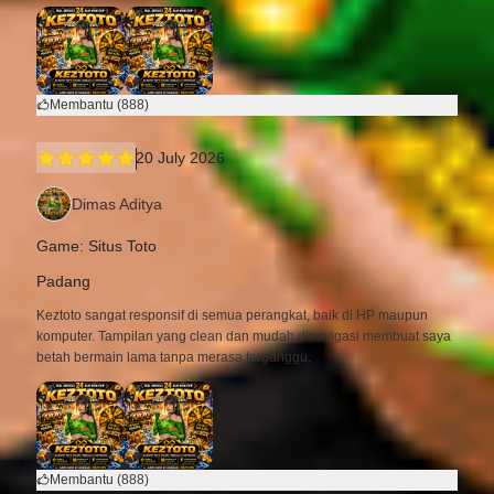
Membantu (888)
20 July 2026
Dimas Aditya
Game: Situs Toto
Padang
Keztoto sangat responsif di semua perangkat, baik di HP maupun
komputer. Tampilan yang clean dan mudah dinavigasi membuat saya
betah bermain lama tanpa merasa terganggu.
Membantu (888)