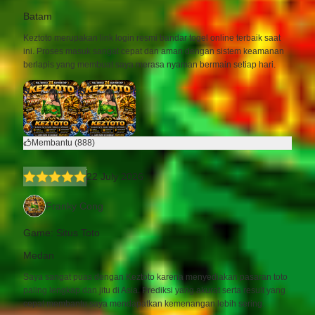
Batam
Keztoto merupakan link login resmi bandar togel online terbaik saat
ini. Proses masuk sangat cepat dan aman dengan sistem keamanan
berlapis yang membuat saya merasa nyaman bermain setiap hari.
Membantu (888)
22 July 2026
Franky Cong
Game: Situs Toto
Medan
Saya sangat puas dengan Keztoto karena menyediakan pasaran toto
paling lengkap dan jitu di Asia. Prediksi yang akurat serta result yang
cepat membantu saya mendapatkan kemenangan lebih sering.