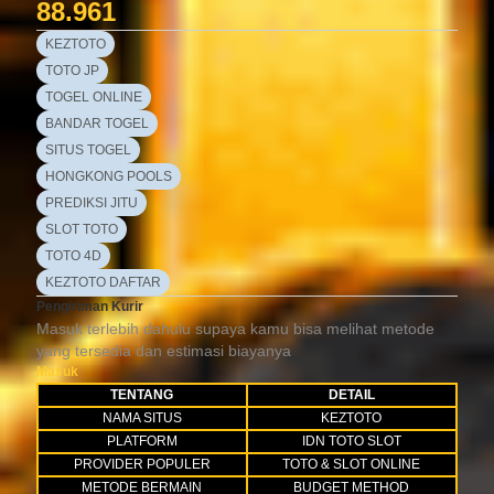
88.961
KEZTOTO
TOTO JP
TOGEL ONLINE
BANDAR TOGEL
SITUS TOGEL
HONGKONG POOLS
PREDIKSI JITU
SLOT TOTO
TOTO 4D
KEZTOTO DAFTAR
Pengiriman Kurir
Masuk terlebih dahulu supaya kamu bisa melihat metode
yang tersedia dan estimasi biayanya
Masuk
TENTANG
DETAIL
NAMA SITUS
KEZTOTO
PLATFORM
IDN TOTO SLOT
PROVIDER POPULER
TOTO & SLOT ONLINE
METODE BERMAIN
BUDGET METHOD