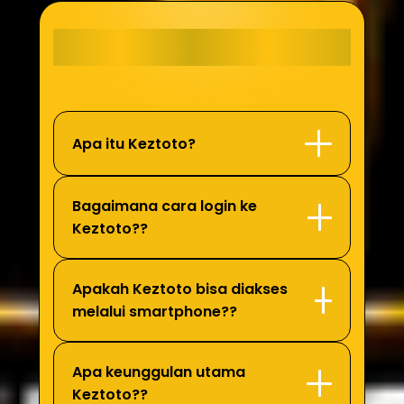
FAQ KEZTOTO
Apa itu Keztoto?
Bagaimana cara login ke
Keztoto??
Apakah Keztoto bisa diakses
melalui smartphone??
Apa keunggulan utama
Keztoto??