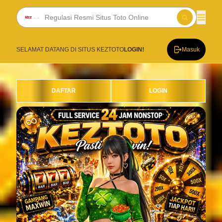
SELAMAT DATANG DI SITUS KEZTOTO
LOGIN!
Masuk
DAFTAR
LOGIN