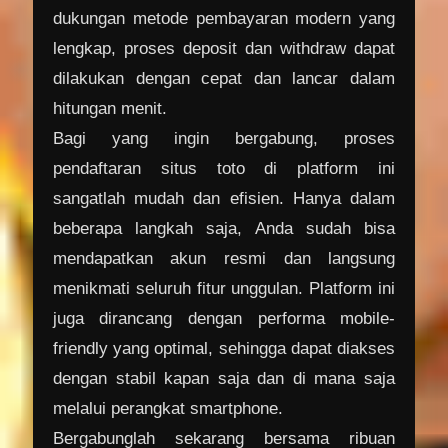
dukungan metode pembayaran modern yang
lengkap, proses deposit dan withdraw dapat
dilakukan dengan cepat dan lancar dalam
hitungan menit.
Bagi yang ingin bergabung, proses
pendaftaran situs toto di platform ini
sangatlah mudah dan efisien. Hanya dalam
beberapa langkah saja, Anda sudah bisa
mendapatkan akun resmi dan langsung
menikmati seluruh fitur unggulan. Platform ini
juga dirancang dengan performa mobile-
friendly yang optimal, sehingga dapat diakses
dengan stabil kapan saja dan di mana saja
melalui perangkat smartphone.
Bergabunglah sekarang bersama ribuan