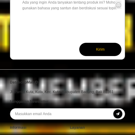
Kirim
DatascripMall.ID
Jl. Pantai Kuta, Kuta, Kec. Kuta, Kabupaten Badung, Bali 80361
Langganan Newsletter
Informasi
Layanan