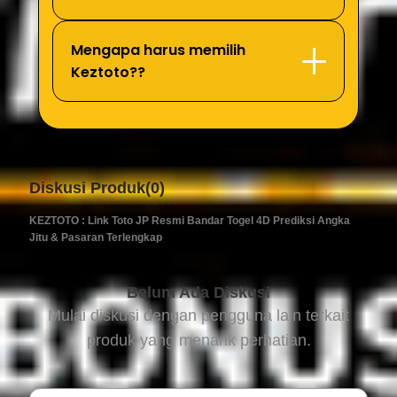
Mengapa harus memilih
Keztoto??
Diskusi Produk(0)
KEZTOTO : Link Toto JP Resmi Bandar Togel 4D Prediksi Angka
Jitu & Pasaran Terlengkap
Belum Ada Diskusi
Mulai diskusi dengan pengguna lain terkait
produk yang menarik perhatian.