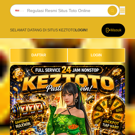
SELAMAT DATANG DI SITUS KEZTOTO
LOGIN!
Masuk
DAFTAR
LOGIN