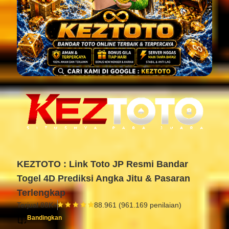
KEZTOTO : Link Toto JP Resmi Bandar
Togel 4D Prediksi Angka Jitu & Pasaran
Terlengkap
Terjual 88K+
88.961 (961.169 penilaian)
Bandingkan