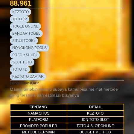
88.961
KEZTOTO
TOTO JP
TOGEL ONLINE
BANDAR TOGEL
SITUS TOGEL
HONGKONG POOLS
PREDIKSI JITU
SLOT TOTO
TOTO 4D
KEZTOTO DAFTAR
Pengiriman Kurir
Masuk terlebih dahulu supaya kamu bisa melihat metode
yang tersedia dan estimasi biayanya
Masuk
TENTANG
DETAIL
NAMA SITUS
KEZTOTO
PLATFORM
IDN TOTO SLOT
PROVIDER POPULER
TOTO & SLOT ONLINE
METODE BERMAIN
BUDGET METHOD