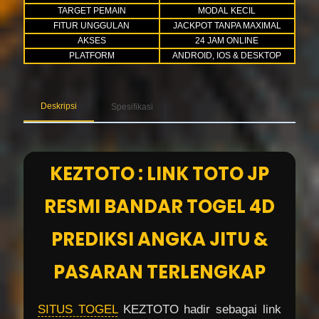
TARGET PEMAIN
MODAL KECIL
FITUR UNGGULAN
JACKPOT TANPA MAXIMAL
AKSES
24 JAM ONLINE
PLATFORM
ANDROID, IOS & DESKTOP
Deskripsi
Spesifikasi
KEZTOTO : LINK TOTO JP
RESMI BANDAR TOGEL 4D
PREDIKSI ANGKA JITU &
PASARAN TERLENGKAP
SITUS TOGEL
KEZTOTO hadir sebagai link