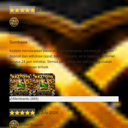
18 July 2026
Gilang Pamungkas
Game: Togel Online
Sumbawa
Keztoto menawarkan pasaran togel terlengkap, prediksi jitu, proses
deposit dan withdraw cepat, bonus menarik, serta layanan customer
service 24 jam nonstop. Semua permainan fair dan menggunakan
sistem keamanan terbaik.
Membantu (888)
16 July 2026
Anton Siagian