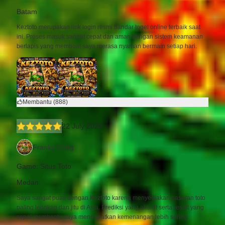
Batam
Keztoto merupakan link login resmi bandar togel online terbaik saat
ini. Proses masuk sangat cepat dan aman dengan sistem keamanan
berlapis yang membuat saya merasa nyaman bermain setiap hari.
Membantu (888)
22 July 2026
Franky Cong
Game: Situs Toto
Medan
Saya sangat puas dengan Keztoto karena menyediakan pasaran toto
paling lengkap dan jitu di Asia. Prediksi yang akurat serta result yang
cepat membantu saya mendapatkan kemenangan lebih sering.