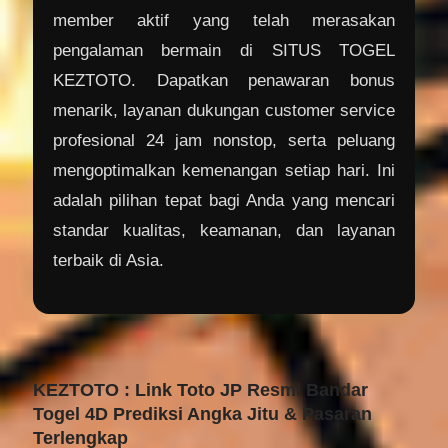
member aktif yang telah merasakan
pengalaman bermain di SITUS TOGEL
KEZTOTO. Dapatkan penawaran bonus
menarik, layanan dukungan customer service
profesional 24 jam nonstop, serta peluang
mengoptimalkan kemenangan setiap hari. Ini
adalah pilihan tepat bagi Anda yang mencari
standar kualitas, keamanan, dan layanan
terbaik di Asia.
KEZTOTO : Link Toto JP Resmi Bandar
Togel 4D Prediksi Angka Jitu & Pasaran
Terlengkap