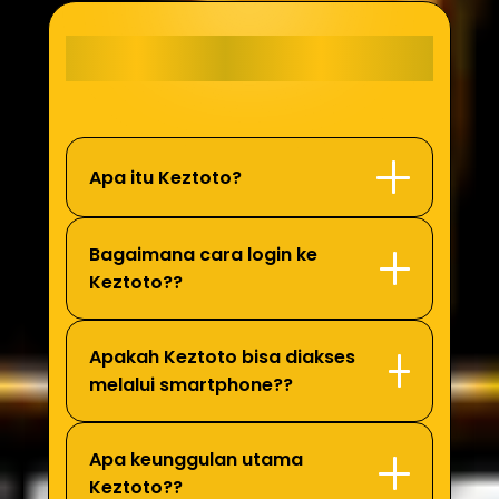
FAQ KEZTOTO
Apa itu Keztoto?
Bagaimana cara login ke
Keztoto??
Apakah Keztoto bisa diakses
melalui smartphone??
Apa keunggulan utama
Keztoto??