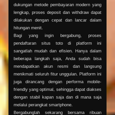
dukungan metode pembayaran modern yang
lengkap, proses deposit dan withdraw dapat
dilakukan dengan cepat dan lancar dalam
hitungan menit.
Bagi yang ingin bergabung, proses
pendaftaran situs toto di platform ini
sangatlah mudah dan efisien. Hanya dalam
beberapa langkah saja, Anda sudah bisa
mendapatkan akun resmi dan langsung
menikmati seluruh fitur unggulan. Platform ini
juga dirancang dengan performa mobile-
friendly yang optimal, sehingga dapat diakses
dengan stabil kapan saja dan di mana saja
melalui perangkat smartphone.
Bergabunglah sekarang bersama ribuan