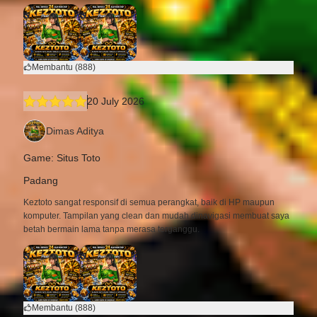
Membantu (888)
20 July 2026
Dimas Aditya
Game: Situs Toto
Padang
Keztoto sangat responsif di semua perangkat, baik di HP maupun
komputer. Tampilan yang clean dan mudah dinavigasi membuat saya
betah bermain lama tanpa merasa terganggu.
Membantu (888)