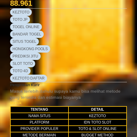
88.961
KEZTOTO
TOTO JP
TOGEL ONLINE
BANDAR TOGEL
SITUS TOGEL
HONGKONG POOLS
PREDIKSI JITU
SLOT TOTO
TOTO 4D
KEZTOTO DAFTAR
Pengiriman Kurir
Masuk terlebih dahulu supaya kamu bisa melihat metode
yang tersedia dan estimasi biayanya
Masuk
TENTANG
DETAIL
NAMA SITUS
KEZTOTO
PLATFORM
IDN TOTO SLOT
PROVIDER POPULER
TOTO & SLOT ONLINE
METODE BERMAIN
BUDGET METHOD