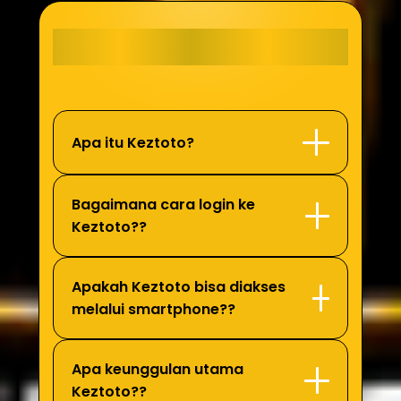
FAQ KEZTOTO
Apa itu Keztoto?
Bagaimana cara login ke
Keztoto??
Apakah Keztoto bisa diakses
melalui smartphone??
Apa keunggulan utama
Keztoto??