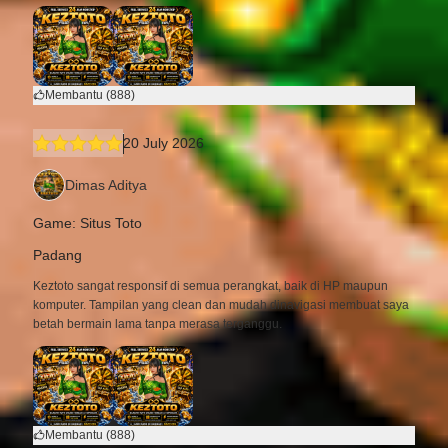
Membantu (888)
20 July 2026
Dimas Aditya
Game: Situs Toto
Padang
Keztoto sangat responsif di semua perangkat, baik di HP maupun
komputer. Tampilan yang clean dan mudah dinavigasi membuat saya
betah bermain lama tanpa merasa terganggu.
Membantu (888)