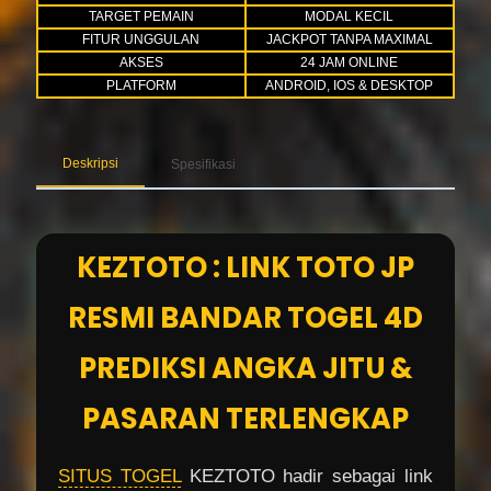
TARGET PEMAIN
MODAL KECIL
FITUR UNGGULAN
JACKPOT TANPA MAXIMAL
AKSES
24 JAM ONLINE
PLATFORM
ANDROID, IOS & DESKTOP
Deskripsi
Spesifikasi
KEZTOTO : LINK TOTO JP
RESMI BANDAR TOGEL 4D
PREDIKSI ANGKA JITU &
PASARAN TERLENGKAP
SITUS TOGEL
KEZTOTO hadir sebagai link