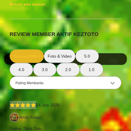
Belum ada ulasan
REVIEW MEMBER AKTIF KEZTOTO
Semua (999+)
Foto & Video
5.0
4.0
3.0
2.0
1.0
Paling Membantu
24 July 2026
Amar Ansari
Game: Situs Toto