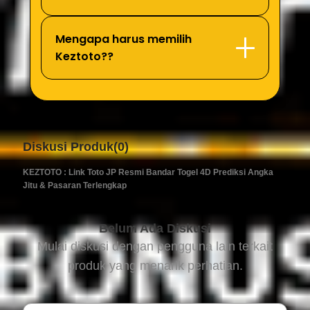
Mengapa harus memilih
Keztoto??
Diskusi Produk(0)
KEZTOTO : Link Toto JP Resmi Bandar Togel 4D Prediksi Angka
Jitu & Pasaran Terlengkap
Belum Ada Diskusi
Mulai diskusi dengan pengguna lain terkait
produk yang menarik perhatian.