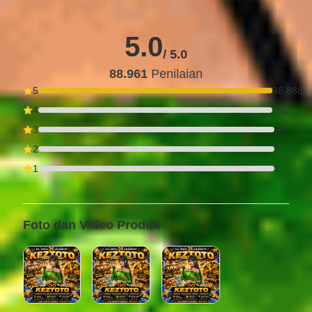
5.0
/ 5.0
88.961
Penilaian
5
88.888
4
961
3
96
2
9
1
1
Foto dan Video Produk