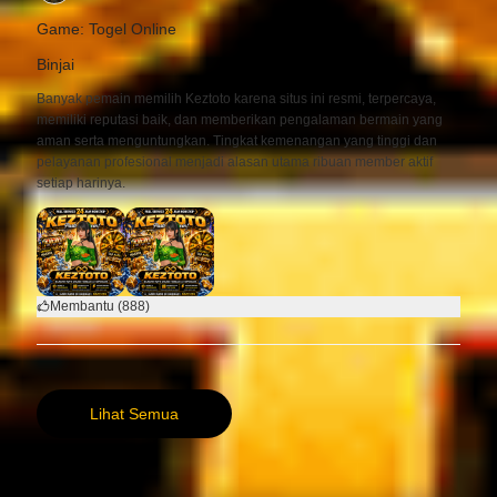
Game: Togel Online
Binjai
Banyak pemain memilih Keztoto karena situs ini resmi, terpercaya,
memiliki reputasi baik, dan memberikan pengalaman bermain yang
aman serta menguntungkan. Tingkat kemenangan yang tinggi dan
pelayanan profesional menjadi alasan utama ribuan member aktif
setiap harinya.
Membantu (888)
Lihat Semua