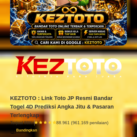
KEZTOTO : Link Toto JP Resmi Bandar
Togel 4D Prediksi Angka Jitu & Pasaran
Terlengkap
Terjual 88K+
88.961 (961.169 penilaian)
Bandingkan