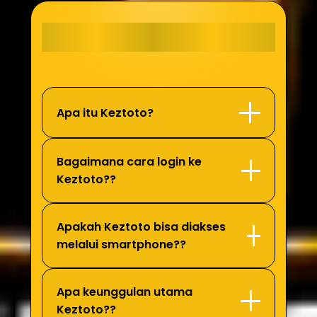
FAQ KEZTOTO
Apa itu Keztoto?
Bagaimana cara login ke
Keztoto??
Apakah Keztoto bisa diakses
melalui smartphone??
Apa keunggulan utama
Keztoto??