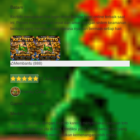
Batam
Keztoto merupakan link login resmi bandar togel online terbaik saat
ini. Proses masuk sangat cepat dan aman dengan sistem keamanan
berlapis yang membuat saya merasa nyaman bermain setiap hari.
Membantu (888)
22 July 2026
Franky Cong
Game: Situs Toto
Medan
Saya sangat puas dengan Keztoto karena menyediakan pasaran toto
paling lengkap dan jitu di Asia. Prediksi yang akurat serta result yang
cepat membantu saya mendapatkan kemenangan lebih sering.