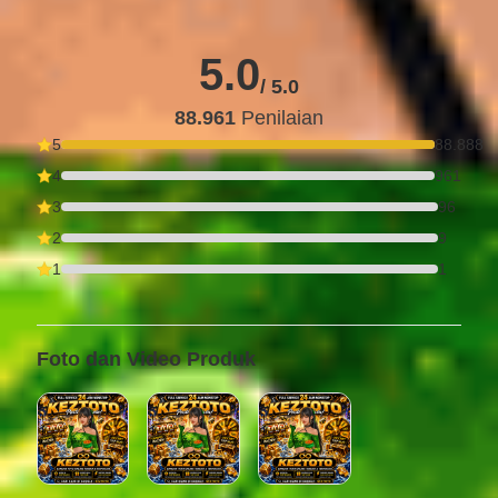
5.0
/ 5.0
88.961
Penilaian
5
88.888
4
961
3
96
2
9
1
1
Foto dan Video Produk