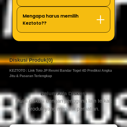
Mengapa harus memilih
Keztoto??
Diskusi Produk(0)
KEZTOTO : Link Toto JP Resmi Bandar Togel 4D Prediksi Angka
Jitu & Pasaran Terlengkap
Belum Ada Diskusi
Mulai diskusi dengan pengguna lain terkait
produk yang menarik perhatian.