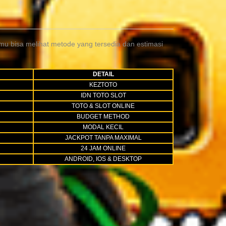
mu bisa melihat metode yang tersedia dan estimasi
DETAIL
KEZTOTO
IDN TOTO SLOT
TOTO & SLOT ONLINE
BUDGET METHOD
MODAL KECIL
JACKPOT TANPA MAXIMAL
24 JAM ONLINE
ANDROID, IOS & DESKTOP