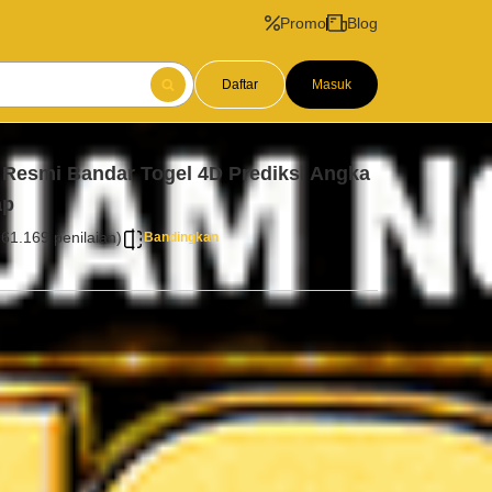
Promo
Blog
Daftar
Masuk
 Resmi Bandar Togel 4D Prediksi Angka
ap
61.169 penilaian)
Bandingkan