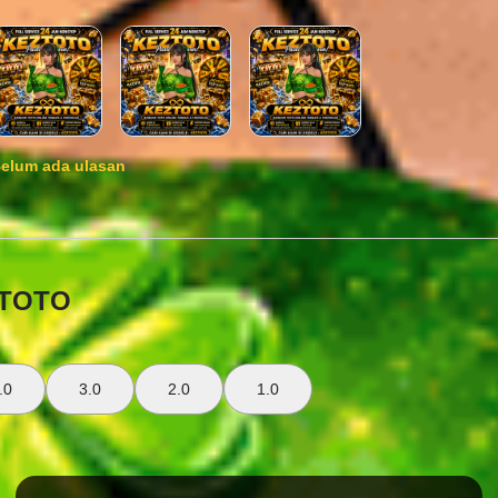
elum ada ulasan
ZTOTO
.0
3.0
2.0
1.0