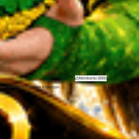
Membantu (888)
rmain lama tanpa merasa terganggu.