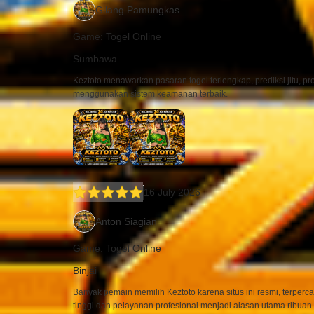
Gilang Pamungkas
Game: Togel Online
Sumbawa
Keztoto menawarkan pasaran togel terlengkap, prediksi jitu, p
menggunakan sistem keamanan terbaik.
16 July 2026
Anton Siagian
Game: Togel Online
Binjai
Banyak pemain memilih Keztoto karena situs ini resmi, terpe
tinggi dan pelayanan profesional menjadi alasan utama ribuan 