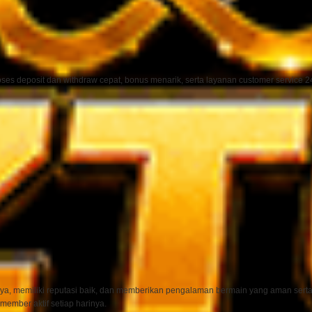
roses deposit dan withdraw cepat, bonus menarik, serta layanan customer service
rcaya, memiliki reputasi baik, dan memberikan pengalaman bermain yang aman se
member aktif setiap harinya.