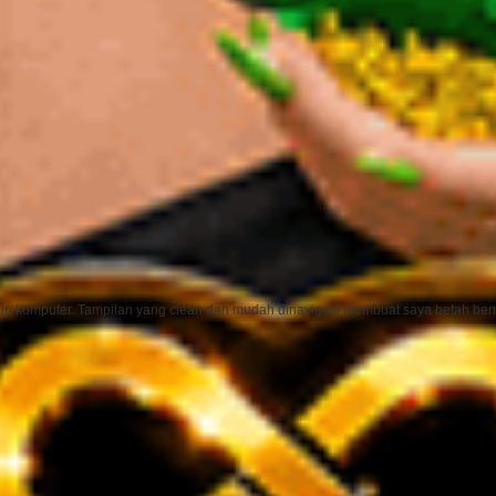
upun komputer. Tampilan yang clean dan mudah dinavigasi membuat saya betah be