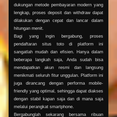
dukungan metode pembayaran modern yang
lengkap, proses deposit dan withdraw dapat
dilakukan dengan cepat dan lancar dalam
hitungan menit.
Bagi yang ingin bergabung, proses
pendaftaran situs toto di platform ini
sangatlah mudah dan efisien. Hanya dalam
beberapa langkah saja, Anda sudah bisa
mendapatkan akun resmi dan langsung
menikmati seluruh fitur unggulan. Platform ini
juga dirancang dengan performa mobile-
friendly yang optimal, sehingga dapat diakses
dengan stabil kapan saja dan di mana saja
melalui perangkat smartphone.
Bergabunglah sekarang bersama ribuan