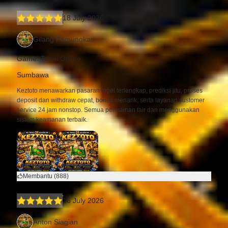
18 July 2026
Gilang Pamungkas
Game: Togel Online
Sumbawa
Keztoto menawarkan pasaran togel terlengkap, prediksi jitu, proses
deposit dan withdraw cepat, bonus menarik, serta layanan customer
service 24 jam nonstop. Semua permainan fair dan menggunakan
sistem keamanan terbaik.
Membantu (888)
16 July 2026
Anton Siagian