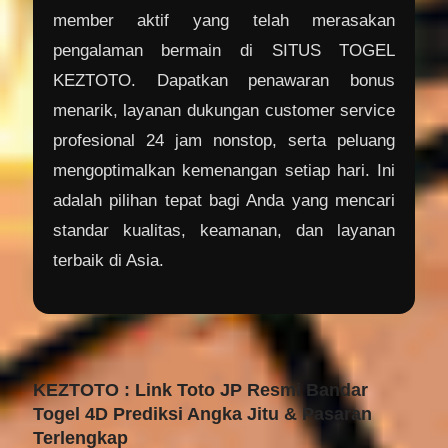
member aktif yang telah merasakan
pengalaman bermain di SITUS TOGEL
KEZTOTO. Dapatkan penawaran bonus
menarik, layanan dukungan customer service
profesional 24 jam nonstop, serta peluang
mengoptimalkan kemenangan setiap hari. Ini
adalah pilihan tepat bagi Anda yang mencari
standar kualitas, keamanan, dan layanan
terbaik di Asia.
KEZTOTO : Link Toto JP Resmi Bandar
Togel 4D Prediksi Angka Jitu & Pasaran
Terlengkap