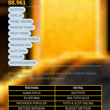
88.961
KEZTOTO
TOTO JP
TOGEL ONLINE
BANDAR TOGEL
SITUS TOGEL
HONGKONG POOLS
PREDIKSI JITU
SLOT TOTO
TOTO 4D
KEZTOTO DAFTAR
Pengiriman Kurir
Masuk terlebih dahulu supaya kamu bisa melihat metode
yang tersedia dan estimasi biayanya
Masuk
TENTANG
DETAIL
NAMA SITUS
KEZTOTO
PLATFORM
IDN TOTO SLOT
PROVIDER POPULER
TOTO & SLOT ONLINE
METODE BERMAIN
BUDGET METHOD