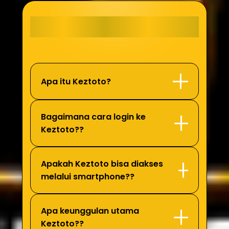
FAQ KEZTOTO
Apa itu Keztoto?
Bagaimana cara login ke
Keztoto??
Apakah Keztoto bisa diakses
melalui smartphone??
Apa keunggulan utama
Keztoto??