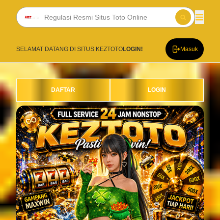
SELAMAT DATANG DI SITUS KEZTOTO
LOGIN!
Masuk
DAFTAR
LOGIN