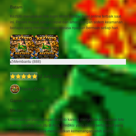
Batam
Keztoto merupakan link login resmi bandar togel online terbaik saat
ini. Proses masuk sangat cepat dan aman dengan sistem keamanan
berlapis yang membuat saya merasa nyaman bermain setiap hari.
Membantu (888)
22 July 2026
Franky Cong
Game: Situs Toto
Medan
Saya sangat puas dengan Keztoto karena menyediakan pasaran toto
paling lengkap dan jitu di Asia. Prediksi yang akurat serta result yang
cepat membantu saya mendapatkan kemenangan lebih sering.