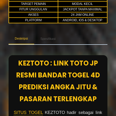
TARGET PEMAIN
MODAL KECIL
FITUR UNGGULAN
JACKPOT TANPA MAXIMAL
AKSES
24 JAM ONLINE
PLATFORM
ANDROID, IOS & DESKTOP
Deskripsi
Spesifikasi
KEZTOTO : LINK TOTO JP
RESMI BANDAR TOGEL 4D
PREDIKSI ANGKA JITU &
PASARAN TERLENGKAP
SITUS TOGEL
KEZTOTO hadir sebagai link