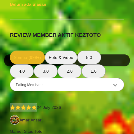
Belum ada ulasan
REVIEW MEMBER AKTIF KEZTOTO
Semua (999+)
Foto & Video
5.0
4.0
3.0
2.0
1.0
Paling Membantu
24 July 2026
Amar Ansari
Game: Situs Toto