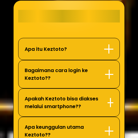
FAQ KEZTOTO
Apa itu Keztoto?
Bagaimana cara login ke
Keztoto??
Apakah Keztoto bisa diakses
melalui smartphone??
Apa keunggulan utama
Keztoto??