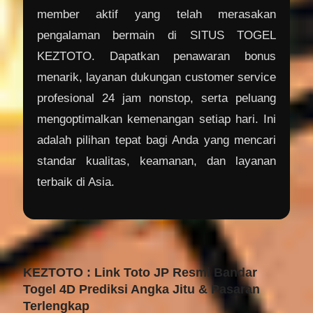
member aktif yang telah merasakan
pengalaman bermain di SITUS TOGEL
KEZTOTO. Dapatkan penawaran bonus
menarik, layanan dukungan customer service
profesional 24 jam nonstop, serta peluang
mengoptimalkan kemenangan setiap hari. Ini
adalah pilihan tepat bagi Anda yang mencari
standar kualitas, keamanan, dan layanan
terbaik di Asia.
KEZTOTO : Link Toto JP Resmi Bandar
Togel 4D Prediksi Angka Jitu & Pasaran
Terlengkap