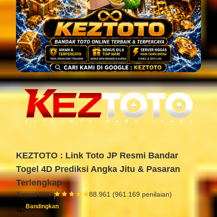
KEZTOTO : Link Toto JP Resmi Bandar
Togel 4D Prediksi Angka Jitu & Pasaran
Terlengkap
Terjual 88K+
88.961 (961.169 penilaian)
Bandingkan