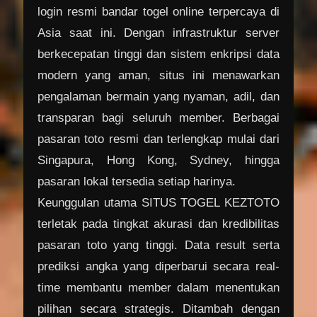
login resmi bandar togel online terpercaya di
Asia saat ini. Dengan infrastruktur server
berkecepatan tinggi dan sistem enkripsi data
modern yang aman, situs ini menawarkan
pengalaman bermain yang nyaman, adil, dan
transparan bagi seluruh member. Berbagai
pasaran toto resmi dan terlengkap mulai dari
Singapura, Hong Kong, Sydney, hingga
pasaran lokal tersedia setiap harinya.
Keunggulan utama SITUS TOGEL KEZTOTO
terletak pada tingkat akurasi dan kredibilitas
pasaran toto yang tinggi. Data result serta
prediksi angka yang diperbarui secara real-
time membantu member dalam menentukan
pilihan secara strategis. Ditambah dengan