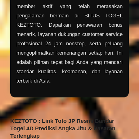
member aktif yang telah merasakan
pengalaman bermain di SITUS TOGEL
KEZTOTO. Dapatkan penawaran bonus
menarik, layanan dukungan customer service
profesional 24 jam nonstop, serta peluang
mengoptimalkan kemenangan setiap hari. Ini
adalah pilihan tepat bagi Anda yang mencari
standar kualitas, keamanan, dan layanan
terbaik di Asia.
KEZTOTO : Link Toto JP Resmi Bandar
Togel 4D Prediksi Angka Jitu & Pasaran
Terlengkap