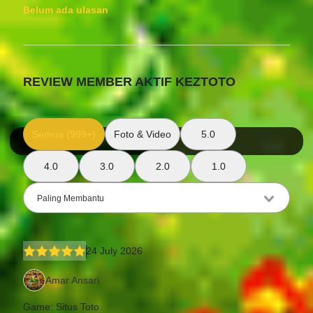
Belum ada ulasan
REVIEW MEMBER AKTIF KEZTOTO
Semua (999+)
Foto & Video
5.0
4.0
3.0
2.0
1.0
Paling Membantu
24 July 2026
Amar Ansari
Game: Situs Toto