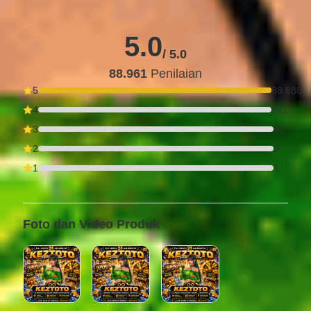
5.0
/ 5.0
88.961
Penilaian
5
88.888
4
961
3
96
2
9
1
1
Foto dan Video Produk