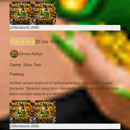
Membantu (888)
20 July 2026
Dimas Aditya
Game: Situs Toto
Padang
Keztoto sangat responsif di semua perangkat, baik di HP maupun
komputer. Tampilan yang clean dan mudah dinavigasi membuat saya
betah bermain lama tanpa merasa terganggu.
Membantu (888)