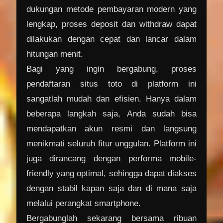
dukungan metode pembayaran modern yang
lengkap, proses deposit dan withdraw dapat
dilakukan dengan cepat dan lancar dalam
hitungan menit.
Bagi yang ingin bergabung, proses
pendaftaran situs toto di platform ini
sangatlah mudah dan efisien. Hanya dalam
beberapa langkah saja, Anda sudah bisa
mendapatkan akun resmi dan langsung
menikmati seluruh fitur unggulan. Platform ini
juga dirancang dengan performa mobile-
friendly yang optimal, sehingga dapat diakses
dengan stabil kapan saja dan di mana saja
melalui perangkat smartphone.
Bergabunglah sekarang bersama ribuan