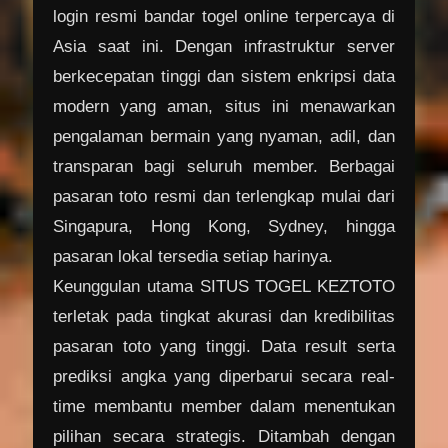
login resmi bandar togel online terpercaya di
Asia saat ini. Dengan infrastruktur server
berkecepatan tinggi dan sistem enkripsi data
modern yang aman, situs ini menawarkan
pengalaman bermain yang nyaman, adil, dan
transparan bagi seluruh member. Berbagai
pasaran toto resmi dan terlengkap mulai dari
Singapura, Hong Kong, Sydney, hingga
pasaran lokal tersedia setiap harinya.
Keunggulan utama SITUS TOGEL KEZTOTO
terletak pada tingkat akurasi dan kredibilitas
pasaran toto yang tinggi. Data result serta
prediksi angka yang diperbarui secara real-
time membantu member dalam menentukan
pilihan secara strategis. Ditambah dengan