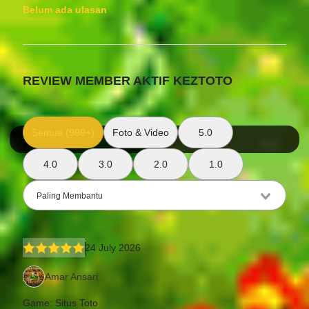
Belum ada ulasan
REVIEW MEMBER AKTIF KEZTOTO
Semua (999+)
Foto & Video
5.0
4.0
3.0
2.0
1.0
Paling Membantu
24 July 2026
Amar Ansari
Game: Situs Toto