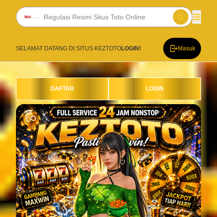
SELAMAT DATANG DI SITUS KEZTOTO
LOGIN!
Masuk
DAFTAR
LOGIN