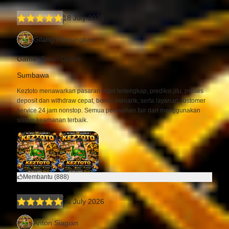
18 July 2026
Gilang Pamungkas
Game: Togel Online
Sumbawa
Keztoto menawarkan pasaran togel terlengkap, prediksi jitu, proses
deposit dan withdraw cepat, bonus menarik, serta layanan customer
service 24 jam nonstop. Semua permainan fair dan menggunakan
sistem keamanan terbaik.
Membantu (888)
16 July 2026
Anton Siagian