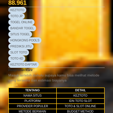
88.961
KEZTOTO
TOTO JP
TOGEL ONLINE
BANDAR TOGEL
SITUS TOGEL
HONGKONG POOLS
PREDIKSI JITU
SLOT TOTO
TOTO 4D
KEZTOTO DAFTAR
Pengiriman Kurir
Masuk terlebih dahulu supaya kamu bisa melihat metode
yang tersedia dan estimasi biayanya
Masuk
TENTANG
DETAIL
NAMA SITUS
KEZTOTO
PLATFORM
IDN TOTO SLOT
PROVIDER POPULER
TOTO & SLOT ONLINE
METODE BERMAIN
BUDGET METHOD