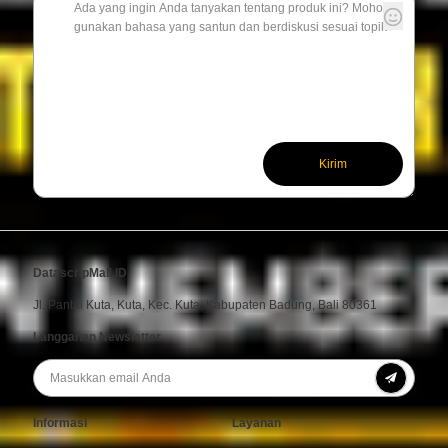
Kirim
DatascripMall.ID
Jl. Pantai Kuta, Kuta, Kec. Kuta, Kabupaten Badung, Bali 80361
Langganan Newsletter
Informasi
Layanan