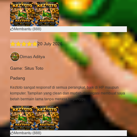
Membantu (888)
20 July 2026
Dimas Aditya
Game: Situs Toto
Padang
Keztoto sangat responsif di semua perangkat, baik di HP maupun
komputer. Tampilan yang clean dan mudah dinavigasi membuat saya
betah bermain lama tanpa merasa terganggu.
Membantu (888)