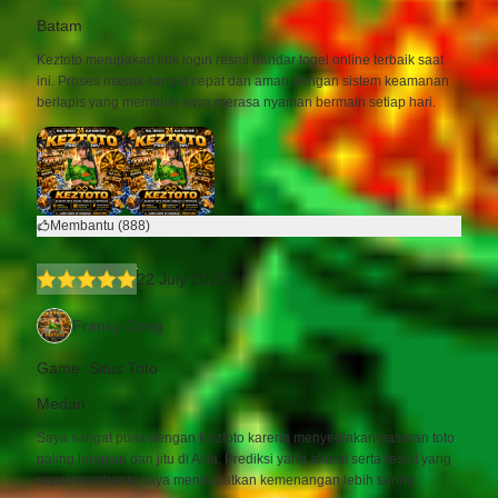
Batam
Keztoto merupakan link login resmi bandar togel online terbaik saat
ini. Proses masuk sangat cepat dan aman dengan sistem keamanan
berlapis yang membuat saya merasa nyaman bermain setiap hari.
Membantu (888)
22 July 2026
Franky Cong
Game: Situs Toto
Medan
Saya sangat puas dengan Keztoto karena menyediakan pasaran toto
paling lengkap dan jitu di Asia. Prediksi yang akurat serta result yang
cepat membantu saya mendapatkan kemenangan lebih sering.