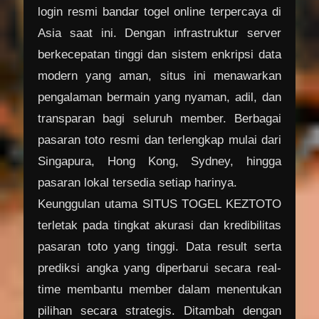
login resmi bandar togel online terpercaya di
Asia saat ini. Dengan infrastruktur server
berkecepatan tinggi dan sistem enkripsi data
modern yang aman, situs ini menawarkan
pengalaman bermain yang nyaman, adil, dan
transparan bagi seluruh member. Berbagai
pasaran toto resmi dan terlengkap mulai dari
Singapura, Hong Kong, Sydney, hingga
pasaran lokal tersedia setiap harinya.
Keunggulan utama SITUS TOGEL KEZTOTO
terletak pada tingkat akurasi dan kredibilitas
pasaran toto yang tinggi. Data result serta
prediksi angka yang diperbarui secara real-
time membantu member dalam menentukan
pilihan secara strategis. Ditambah dengan