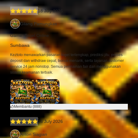
18 July 2026
Gilang Pamungkas
Game: Togel Online
Sumbawa
Keztoto menawarkan pasaran togel terlengkap, prediksi jitu, proses
deposit dan withdraw cepat, bonus menarik, serta layanan customer
service 24 jam nonstop. Semua permainan fair dan menggunakan
sistem keamanan terbaik.
Membantu (888)
16 July 2026
Anton Siagian