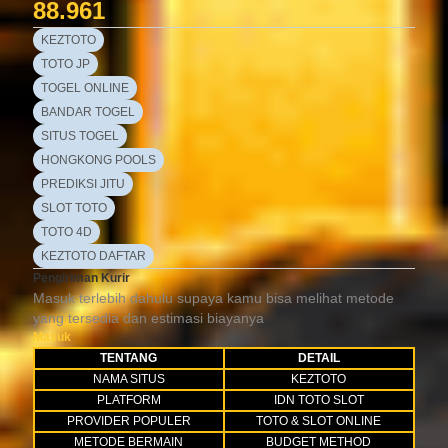
88.961
KEZTOTO
TOTO JP
TOGEL ONLINE
BANDAR TOGEL
SITUS TOGEL
HONGKONG POOLS
PREDIKSI JITU
SLOT TOTO
TOTO 4D
KEZTOTO DAFTAR
Pengiriman Kurir
Masuk terlebih dahulu supaya kamu bisa melihat metode
yang tersedia dan estimasi biayanya
Masuk
TENTANG
DETAIL
NAMA SITUS
KEZTOTO
PLATFORM
IDN TOTO SLOT
PROVIDER POPULER
TOTO & SLOT ONLINE
METODE BERMAIN
BUDGET METHOD