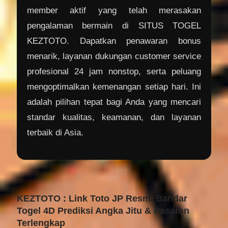
member aktif yang telah merasakan
pengalaman bermain di SITUS TOGEL
KEZTOTO. Dapatkan penawaran bonus
menarik, layanan dukungan customer service
profesional 24 jam nonstop, serta peluang
mengoptimalkan kemenangan setiap hari. Ini
adalah pilihan tepat bagi Anda yang mencari
standar kualitas, keamanan, dan layanan
terbaik di Asia.
KEZTOTO : Link Toto JP Resmi Bandar
Togel 4D Prediksi Angka Jitu & Pasaran
Terlengkap