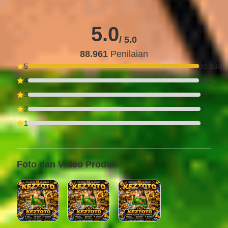
5.0
/ 5.0
88.961
Penilaian
5
88.888
4
961
3
96
2
9
1
1
Foto dan Video Produk