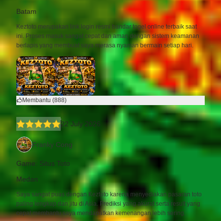
Batam
Keztoto merupakan link login resmi bandar togel online terbaik saat
ini. Proses masuk sangat cepat dan aman dengan sistem keamanan
berlapis yang membuat saya merasa nyaman bermain setiap hari.
Membantu (888)
22 July 2026
Franky Cong
Game: Situs Toto
Medan
Saya sangat puas dengan Keztoto karena menyediakan pasaran toto
paling lengkap dan jitu di Asia. Prediksi yang akurat serta result yang
cepat membantu saya mendapatkan kemenangan lebih sering.