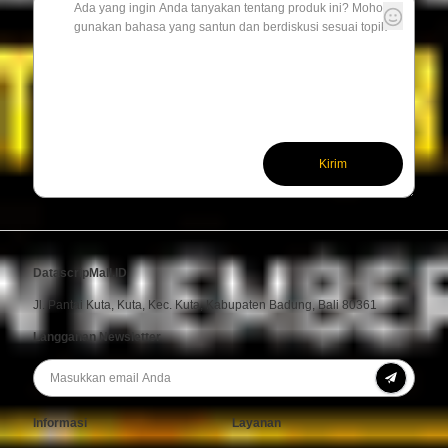
Kirim
DatascripMall.ID
Jl. Pantai Kuta, Kuta, Kec. Kuta, Kabupaten Badung, Bali 80361
Langganan Newsletter
Informasi
Layanan