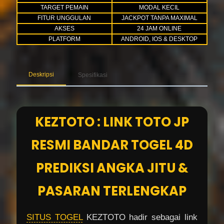
TARGET PEMAIN
MODAL KECIL
FITUR UNGGULAN
JACKPOT TANPA MAXIMAL
AKSES
24 JAM ONLINE
PLATFORM
ANDROID, IOS & DESKTOP
Deskripsi
Spesifikasi
KEZTOTO : LINK TOTO JP
RESMI BANDAR TOGEL 4D
PREDIKSI ANGKA JITU &
PASARAN TERLENGKAP
SITUS TOGEL
KEZTOTO hadir sebagai link