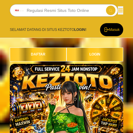
SELAMAT DATANG DI SITUS KEZTOTO
LOGIN!
Masuk
DAFTAR
LOGIN