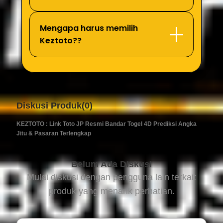
Mengapa harus memilih
Keztoto??
Diskusi Produk(0)
KEZTOTO : Link Toto JP Resmi Bandar Togel 4D Prediksi Angka
Jitu & Pasaran Terlengkap
Belum Ada Diskusi
Mulai diskusi dengan pengguna lain terkait
produk yang menarik perhatian.