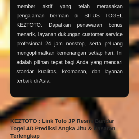
member aktif yang telah merasakan
pengalaman bermain di SITUS TOGEL
KEZTOTO. Dapatkan penawaran bonus
menarik, layanan dukungan customer service
profesional 24 jam nonstop, serta peluang
mengoptimalkan kemenangan setiap hari. Ini
adalah pilihan tepat bagi Anda yang mencari
standar kualitas, keamanan, dan layanan
terbaik di Asia.
KEZTOTO : Link Toto JP Resmi Bandar
Togel 4D Prediksi Angka Jitu & Pasaran
Terlengkap