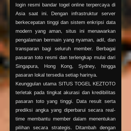
login resmi bandar togel online terpercaya di
Asia saat ini. Dengan infrastruktur server
berkecepatan tinggi dan sistem enkripsi data
modern yang aman, situs ini menawarkan
pengalaman bermain yang nyaman, adil, dan
transparan bagi seluruh member. Berbagai
pasaran toto resmi dan terlengkap mulai dari
Singapura, Hong Kong, Sydney, hingga
pasaran lokal tersedia setiap harinya.
Keunggulan utama SITUS TOGEL KEZTOTO
terletak pada tingkat akurasi dan kredibilitas
pasaran toto yang tinggi. Data result serta
prediksi angka yang diperbarui secara real-
time membantu member dalam menentukan
pilihan secara strategis. Ditambah dengan