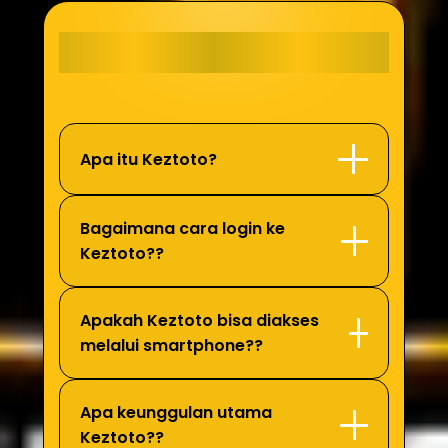
FAQ KEZTOTO
Apa itu Keztoto?
Bagaimana cara login ke
Keztoto??
Apakah Keztoto bisa diakses
melalui smartphone??
Apa keunggulan utama
Keztoto??