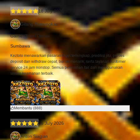
18 July 2026
Gilang Pamungkas
Game: Togel Online
Sumbawa
Keztoto menawarkan pasaran togel terlengkap, prediksi jitu, proses
deposit dan withdraw cepat, bonus menarik, serta layanan customer
service 24 jam nonstop. Semua permainan fair dan menggunakan
sistem keamanan terbaik.
Membantu (888)
16 July 2026
Anton Siagian