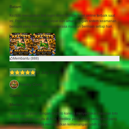
Batam
Keztoto merupakan link login resmi bandar togel online terbaik saat
ini. Proses masuk sangat cepat dan aman dengan sistem keamanan
berlapis yang membuat saya merasa nyaman bermain setiap hari.
Membantu (888)
22 July 2026
Franky Cong
Game: Situs Toto
Medan
Saya sangat puas dengan Keztoto karena menyediakan pasaran toto
paling lengkap dan jitu di Asia. Prediksi yang akurat serta result yang
cepat membantu saya mendapatkan kemenangan lebih sering.