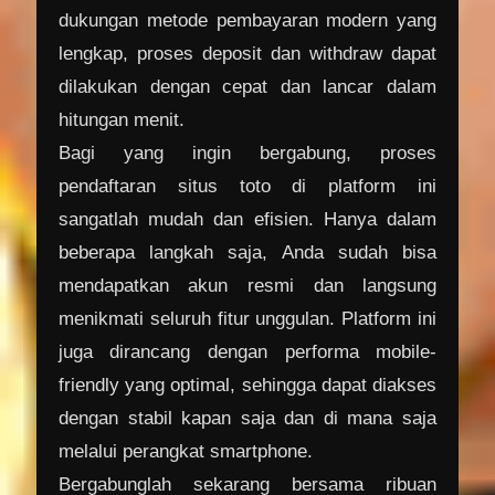
dukungan metode pembayaran modern yang
lengkap, proses deposit dan withdraw dapat
dilakukan dengan cepat dan lancar dalam
hitungan menit.
Bagi yang ingin bergabung, proses
pendaftaran situs toto di platform ini
sangatlah mudah dan efisien. Hanya dalam
beberapa langkah saja, Anda sudah bisa
mendapatkan akun resmi dan langsung
menikmati seluruh fitur unggulan. Platform ini
juga dirancang dengan performa mobile-
friendly yang optimal, sehingga dapat diakses
dengan stabil kapan saja dan di mana saja
melalui perangkat smartphone.
Bergabunglah sekarang bersama ribuan