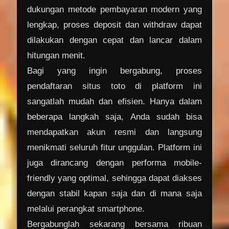
dukungan metode pembayaran modern yang
lengkap, proses deposit dan withdraw dapat
dilakukan dengan cepat dan lancar dalam
hitungan menit.
Bagi yang ingin bergabung, proses
pendaftaran situs toto di platform ini
sangatlah mudah dan efisien. Hanya dalam
beberapa langkah saja, Anda sudah bisa
mendapatkan akun resmi dan langsung
menikmati seluruh fitur unggulan. Platform ini
juga dirancang dengan performa mobile-
friendly yang optimal, sehingga dapat diakses
dengan stabil kapan saja dan di mana saja
melalui perangkat smartphone.
Bergabunglah sekarang bersama ribuan