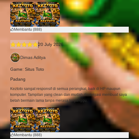
Membantu (888)
20 July 2026
Dimas Aditya
Game: Situs Toto
Padang
Keztoto sangat responsif di semua perangkat, baik di HP maupun
komputer. Tampilan yang clean dan mudah dinavigasi membuat saya
betah bermain lama tanpa merasa terganggu.
Membantu (888)