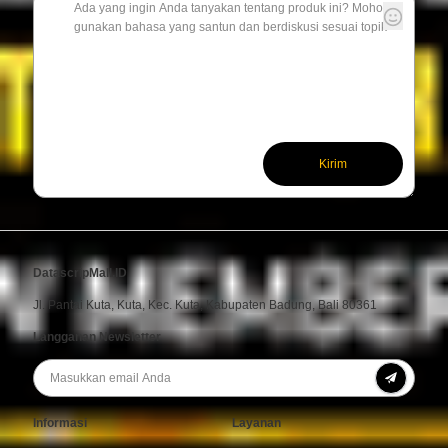
Kirim
DatascripMall.ID
Jl. Pantai Kuta, Kuta, Kec. Kuta, Kabupaten Badung, Bali 80361
Langganan Newsletter
Informasi
Layanan