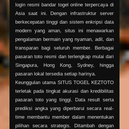
login resmi bandar togel online terpercaya di
Asia saat ini. Dengan infrastruktur server
berkecepatan tinggi dan sistem enkripsi data
modern yang aman, situs ini menawarkan
pengalaman bermain yang nyaman, adil, dan
transparan bagi seluruh member. Berbagai
pasaran toto resmi dan terlengkap mulai dari
Singapura, Hong Kong, Sydney, hingga
pasaran lokal tersedia setiap harinya.
Keunggulan utama SITUS TOGEL KEZTOTO
terletak pada tingkat akurasi dan kredibilitas
pasaran toto yang tinggi. Data result serta
prediksi angka yang diperbarui secara real-
time membantu member dalam menentukan
pilihan secara strategis. Ditambah dengan