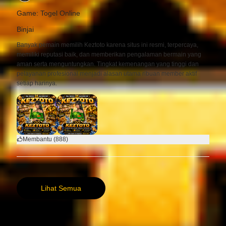
Game: Togel Online
Binjai
Banyak pemain memilih Keztoto karena situs ini resmi, terpercaya,
memiliki reputasi baik, dan memberikan pengalaman bermain yang
aman serta menguntungkan. Tingkat kemenangan yang tinggi dan
pelayanan profesional menjadi alasan utama ribuan member aktif
setiap harinya.
Membantu (888)
Lihat Semua