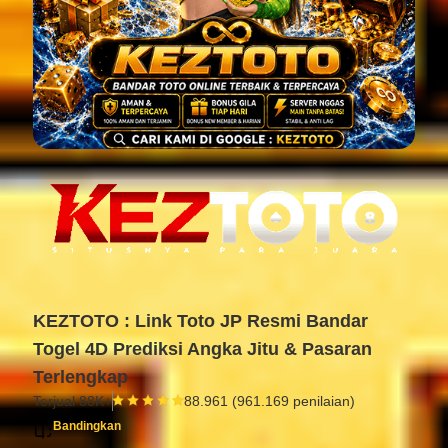
KEZTOTO : Link Toto JP Resmi Bandar
Togel 4D Prediksi Angka Jitu & Pasaran
Terlengkap
Terjual 88K+
88.961 (961.169 penilaian)
Bandingkan