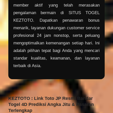
member aktif yang telah merasakan
pengalaman bermain di SITUS TOGEL
KEZTOTO. Dapatkan penawaran bonus
menarik, layanan dukungan customer service
profesional 24 jam nonstop, serta peluang
mengoptimalkan kemenangan setiap hari. Ini
adalah pilihan tepat bagi Anda yang mencari
standar kualitas, keamanan, dan layanan
terbaik di Asia.
KEZTOTO : Link Toto JP Resmi Bandar
Togel 4D Prediksi Angka Jitu & Pasaran
Terlengkap