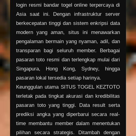
login resmi bandar togel online terpercaya di
Asia saat ini. Dengan infrastruktur server
berkecepatan tinggi dan sistem enkripsi data
modern yang aman, situs ini menawarkan
pengalaman bermain yang nyaman, adil, dan
transparan bagi seluruh member. Berbagai
pasaran toto resmi dan terlengkap mulai dari
Singapura, Hong Kong, Sydney, hingga
pasaran lokal tersedia setiap harinya.
Keunggulan utama SITUS TOGEL KEZTOTO
terletak pada tingkat akurasi dan kredibilitas
pasaran toto yang tinggi. Data result serta
prediksi angka yang diperbarui secara real-
time membantu member dalam menentukan
pilihan secara strategis. Ditambah dengan