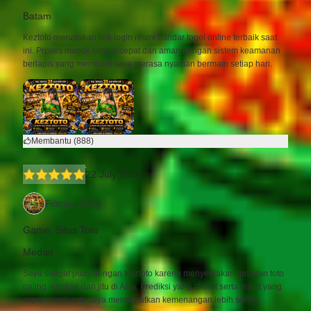
Batam
Keztoto merupakan link login resmi bandar togel online terbaik saat
ini. Proses masuk sangat cepat dan aman dengan sistem keamanan
berlapis yang membuat saya merasa nyaman bermain setiap hari.
Membantu (888)
22 July 2026
Franky Cong
Game: Situs Toto
Medan
Saya sangat puas dengan Keztoto karena menyediakan pasaran toto
paling lengkap dan jitu di Asia. Prediksi yang akurat serta result yang
cepat membantu saya mendapatkan kemenangan lebih sering.