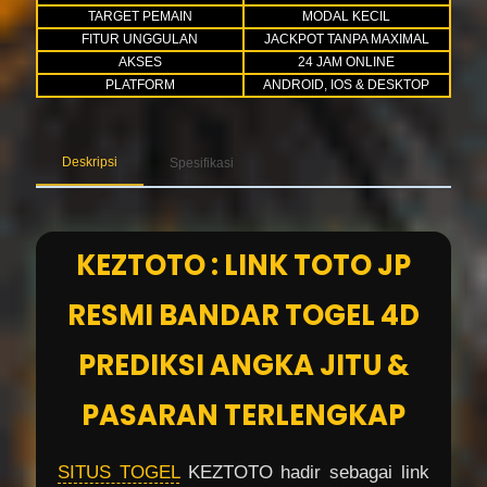
TARGET PEMAIN
MODAL KECIL
FITUR UNGGULAN
JACKPOT TANPA MAXIMAL
AKSES
24 JAM ONLINE
PLATFORM
ANDROID, IOS & DESKTOP
Deskripsi
Spesifikasi
KEZTOTO : LINK TOTO JP
RESMI BANDAR TOGEL 4D
PREDIKSI ANGKA JITU &
PASARAN TERLENGKAP
SITUS TOGEL
KEZTOTO hadir sebagai link