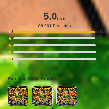
5.0
/ 5.0
88.961
Penilaian
5
88.888
4
961
3
96
2
9
1
1
Foto dan Video Produk