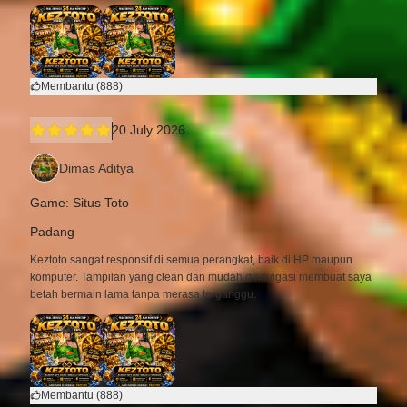
Membantu (888)
20 July 2026
Dimas Aditya
Game: Situs Toto
Padang
Keztoto sangat responsif di semua perangkat, baik di HP maupun
komputer. Tampilan yang clean dan mudah dinavigasi membuat saya
betah bermain lama tanpa merasa terganggu.
Membantu (888)