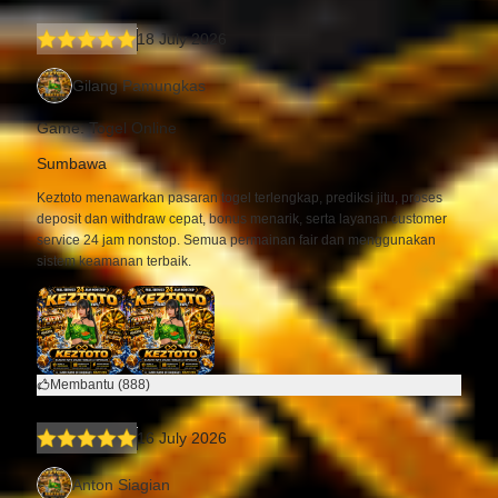
18 July 2026
Gilang Pamungkas
Game: Togel Online
Sumbawa
Keztoto menawarkan pasaran togel terlengkap, prediksi jitu, proses
deposit dan withdraw cepat, bonus menarik, serta layanan customer
service 24 jam nonstop. Semua permainan fair dan menggunakan
sistem keamanan terbaik.
Membantu (888)
16 July 2026
Anton Siagian