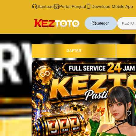
Bantuan
Portal Penjual
Download Mobile App
Kategori
KEZTO
DAFTAR