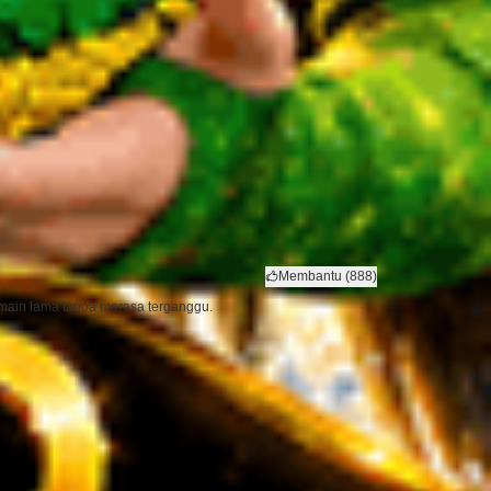
Membantu (888)
rmain lama tanpa merasa terganggu.