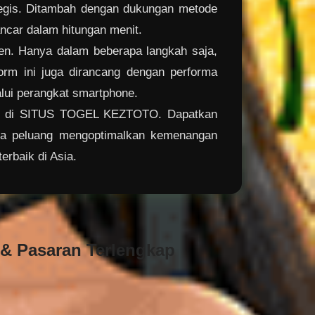
tegis. Ditambah dengan dukungan metode
ncar dalam hitungan menit.
sien. Hanya dalam beberapa langkah saja,
orm ini juga dirancang dengan performa
alui perangkat smartphone.
ain di SITUS TOGEL KEZTOTO. Dapatkan
rta peluang mengoptimalkan kemenangan
erbaik di Asia.
 & Pasaran Terlengkap