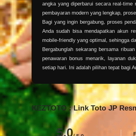
angka yang diperbarui secara real-tim
pembayaran modern yang lengkap, proses
Bagi yang ingin bergabung, proses penda
Anda sudah bisa mendapatkan akun resm
mobile-friendly yang optimal, sehingga d
Bergabunglah sekarang bersama ribua
penawaran bonus menarik, layanan duk
setiap hari. Ini adalah pilihan tepat bag
KEZTOTO : Link Toto JP Resmi
5.0