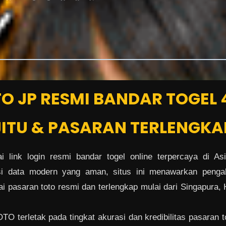
TO JP RESMI BANDAR TOGEL
JITU & PASARAN TERLENGKA
ink login resmi bandar togel online terpercaya di Asia
psi data modern yang aman, situs ini menawarkan peng
i pasaran toto resmi dan terlengkap mulai dari Singapura,
rletak pada tingkat akurasi dan kredibilitas pasaran toto