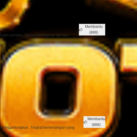
Membantu
(888)
 24 jam nonstop. Semua permainan fair dan
Membantu
(888)
rta menguntungkan. Tingkat kemenangan yang