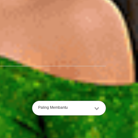
Paling Membantu