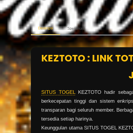
Deskripsi
Spesifikasi
KEZTOTO : LINK TO
SITUS TOGEL
KEZTOTO hadir sebagai l
berkecepatan tinggi dan sistem enkri
transparan bagi seluruh member. Berbaga
tersedia setiap harinya.
Keunggulan utama SITUS TOGEL KEZTOTO te