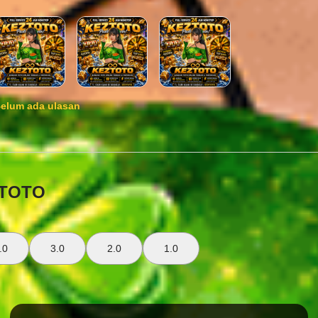
elum ada ulasan
ZTOTO
.0
3.0
2.0
1.0