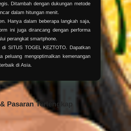
tegis. Ditambah dengan dukungan metode
ncar dalam hitungan menit.
sien. Hanya dalam beberapa langkah saja,
orm ini juga dirancang dengan performa
alui perangkat smartphone.
ain di SITUS TOGEL KEZTOTO. Dapatkan
rta peluang mengoptimalkan kemenangan
erbaik di Asia.
 & Pasaran Terlengkap