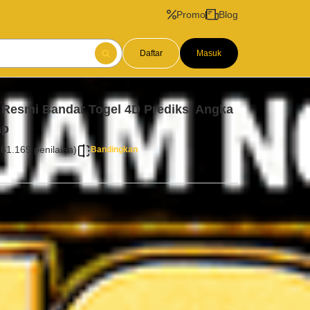
Promo
Blog
Daftar
Masuk
 Resmi Bandar Togel 4D Prediksi Angka
ap
61.169 penilaian)
Bandingkan