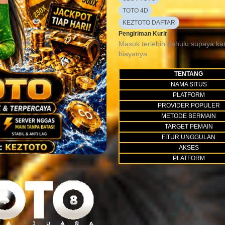
TOTO 4D
KEZTOTO DAFTAR
Pengiriman Kurir
Masuk terlebih dahulu supaya ka
biayanya
Masuk
TENTANG
NAMA SITUS
PLATFORM
PROVIDER POPULER
METODE BERMAIN
TARGET PEMAIN
FITUR UNGGULAN
AKSES
PLATFORM