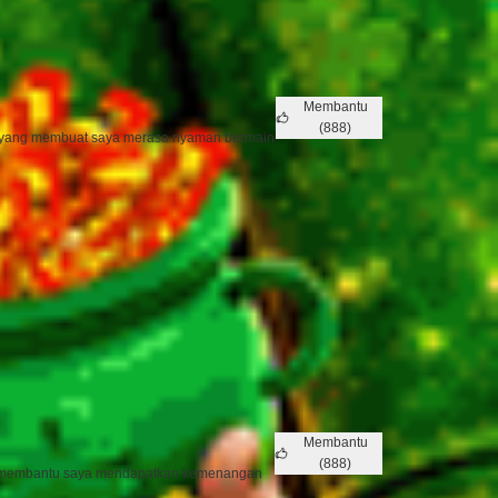
Membantu
(888)
pis yang membuat saya merasa nyaman bermain
Membantu
(888)
epat membantu saya mendapatkan kemenangan