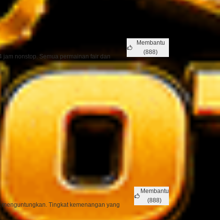
Membantu
(888)
 24 jam nonstop. Semua permainan fair dan
Membantu
(888)
rta menguntungkan. Tingkat kemenangan yang