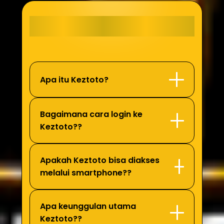
FAQ KEZTOTO
Apa itu Keztoto?
Bagaimana cara login ke
Keztoto??
Apakah Keztoto bisa diakses
melalui smartphone??
Apa keunggulan utama
Keztoto??