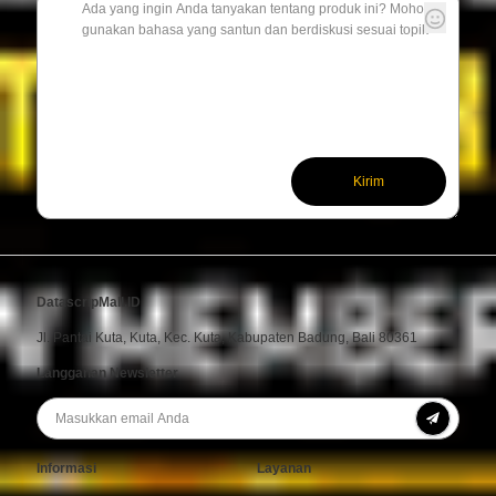
Kirim
DatascripMall.ID
Jl. Pantai Kuta, Kuta, Kec. Kuta, Kabupaten Badung, Bali 80361
Langganan Newsletter
Informasi
Layanan