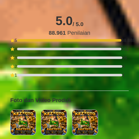
5.0
/ 5.0
88.961
Penilaian
5
88.888
4
961
3
96
2
9
1
1
Foto dan Video Produk