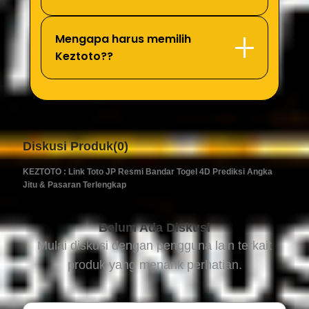
Mengapa harus memilih
Keztoto??
Diskusi Produk(0)
KEZTOTO : Link Toto JP Resmi Bandar Togel 4D Prediksi Angka
Jitu & Pasaran Terlengkap
Belum Ada Diskusi
Mulai diskusi dengan pengguna lain terkait
produk yang menarik perhatian.