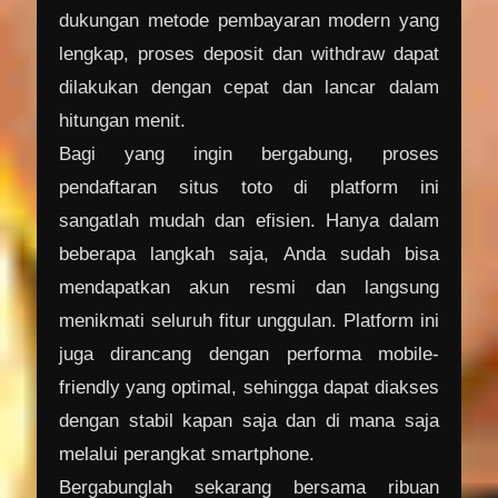
dukungan metode pembayaran modern yang
lengkap, proses deposit dan withdraw dapat
dilakukan dengan cepat dan lancar dalam
hitungan menit.
Bagi yang ingin bergabung, proses
pendaftaran situs toto di platform ini
sangatlah mudah dan efisien. Hanya dalam
beberapa langkah saja, Anda sudah bisa
mendapatkan akun resmi dan langsung
menikmati seluruh fitur unggulan. Platform ini
juga dirancang dengan performa mobile-
friendly yang optimal, sehingga dapat diakses
dengan stabil kapan saja dan di mana saja
melalui perangkat smartphone.
Bergabunglah sekarang bersama ribuan