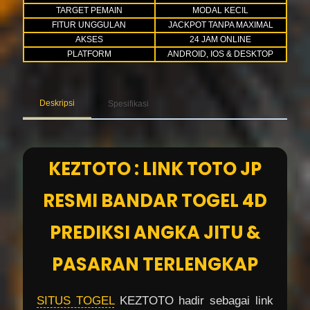
TARGET PEMAIN
MODAL KECIL
FITUR UNGGULAN
JACKPOT TANPA MAXIMAL
AKSES
24 JAM ONLINE
PLATFORM
ANDROID, IOS & DESKTOP
Deskripsi
Spesifikasi
KEZTOTO : LINK TOTO JP
RESMI BANDAR TOGEL 4D
PREDIKSI ANGKA JITU &
PASARAN TERLENGKAP
SITUS TOGEL
KEZTOTO hadir sebagai link