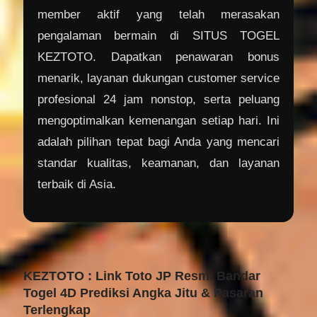
member aktif yang telah merasakan
pengalaman bermain di SITUS TOGEL
KEZTOTO. Dapatkan penawaran bonus
menarik, layanan dukungan customer service
profesional 24 jam nonstop, serta peluang
mengoptimalkan kemenangan setiap hari. Ini
adalah pilihan tepat bagi Anda yang mencari
standar kualitas, keamanan, dan layanan
terbaik di Asia.
KEZTOTO : Link Toto JP Resmi Bandar
Togel 4D Prediksi Angka Jitu & Pasaran
Terlengkap