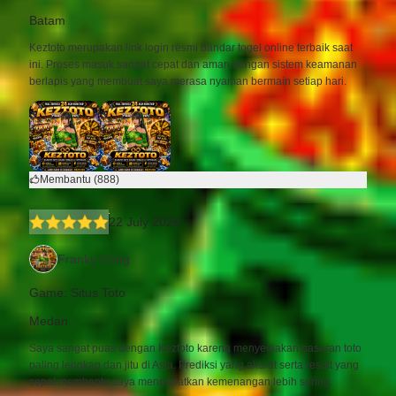
Batam
Keztoto merupakan link login resmi bandar togel online terbaik saat
ini. Proses masuk sangat cepat dan aman dengan sistem keamanan
berlapis yang membuat saya merasa nyaman bermain setiap hari.
Membantu (888)
22 July 2026
Franky Cong
Game: Situs Toto
Medan
Saya sangat puas dengan Keztoto karena menyediakan pasaran toto
paling lengkap dan jitu di Asia. Prediksi yang akurat serta result yang
cepat membantu saya mendapatkan kemenangan lebih sering.