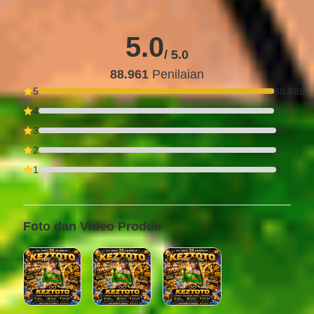
5.0
/ 5.0
88.961
Penilaian
5
88.888
4
961
3
96
2
9
1
1
Foto dan Video Produk