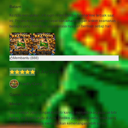
Batam
Keztoto merupakan link login resmi bandar togel online terbaik saat
ini. Proses masuk sangat cepat dan aman dengan sistem keamanan
berlapis yang membuat saya merasa nyaman bermain setiap hari.
Membantu (888)
22 July 2026
Franky Cong
Game: Situs Toto
Medan
Saya sangat puas dengan Keztoto karena menyediakan pasaran toto
paling lengkap dan jitu di Asia. Prediksi yang akurat serta result yang
cepat membantu saya mendapatkan kemenangan lebih sering.