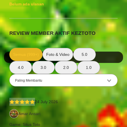
Belum ada ulasan
REVIEW MEMBER AKTIF KEZTOTO
Semua (999+)
Foto & Video
5.0
4.0
3.0
2.0
1.0
Paling Membantu
24 July 2026
Amar Ansari
Game: Situs Toto