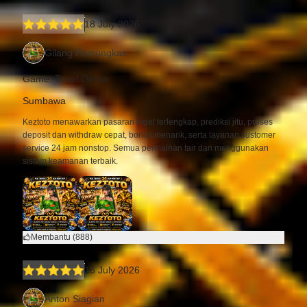
18 July 2026
Gilang Pamungkas
Game: Togel Online
Sumbawa
Keztoto menawarkan pasaran togel terlengkap, prediksi jitu, proses
deposit dan withdraw cepat, bonus menarik, serta layanan customer
service 24 jam nonstop. Semua permainan fair dan menggunakan
sistem keamanan terbaik.
Membantu (888)
16 July 2026
Anton Siagian