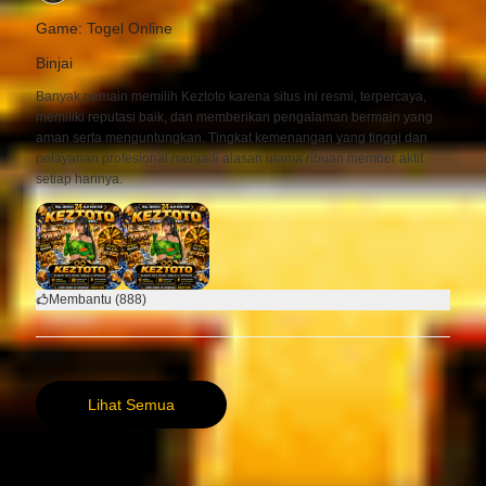
Game: Togel Online
Binjai
Banyak pemain memilih Keztoto karena situs ini resmi, terpercaya,
memiliki reputasi baik, dan memberikan pengalaman bermain yang
aman serta menguntungkan. Tingkat kemenangan yang tinggi dan
pelayanan profesional menjadi alasan utama ribuan member aktif
setiap harinya.
Membantu (888)
Lihat Semua