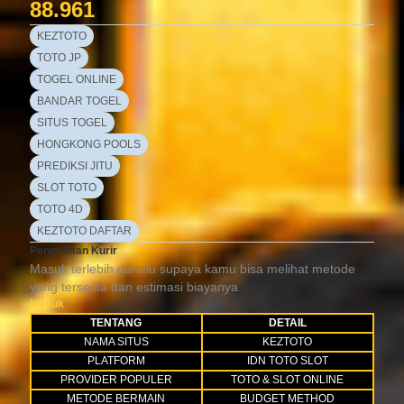
88.961
KEZTOTO
TOTO JP
TOGEL ONLINE
BANDAR TOGEL
SITUS TOGEL
HONGKONG POOLS
PREDIKSI JITU
SLOT TOTO
TOTO 4D
KEZTOTO DAFTAR
Pengiriman Kurir
Masuk terlebih dahulu supaya kamu bisa melihat metode
yang tersedia dan estimasi biayanya
Masuk
TENTANG
DETAIL
NAMA SITUS
KEZTOTO
PLATFORM
IDN TOTO SLOT
PROVIDER POPULER
TOTO & SLOT ONLINE
METODE BERMAIN
BUDGET METHOD