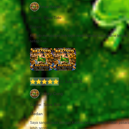
Amar Ansari
Game: Situs Toto
Batam
Keztoto merupakan link login resmi bandar togel online terb
setiap hari.
22 July 2026
Franky Cong
Game: Situs Toto
Medan
Saya sangat puas dengan Keztoto karena menyediakan pasaran 
lebih sering.