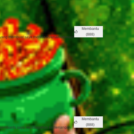
Membantu
(888)
pis yang membuat saya merasa nyaman bermain
Membantu
(888)
epat membantu saya mendapatkan kemenangan