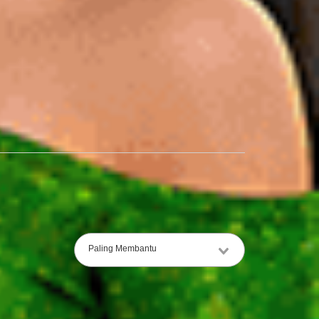
Paling Membantu