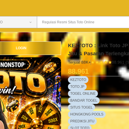
TO
KEZTOTO : Link Toto JP
LOGIN
Jitu & Pasaran Terlengk
Terjual 88K+
88.961 (9
88.961
KEZTOTO
TOTO JP
TOGEL ONLINE
BANDAR TOGEL
SITUS TOGEL
HONGKONG POOLS
PREDIKSI JITU
SLOT TOTO