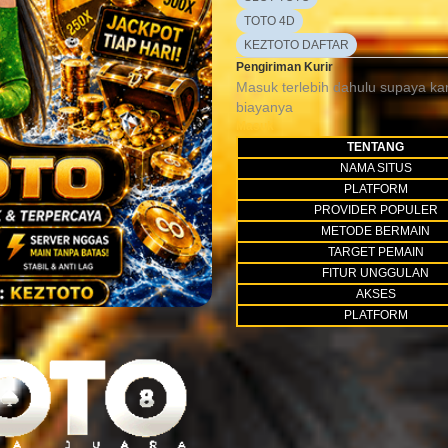
TOTO 4D
KEZTOTO DAFTAR
Pengiriman Kurir
Masuk terlebih dahulu supaya ka
biayanya
Masuk
TENTANG
NAMA SITUS
PLATFORM
PROVIDER POPULER
METODE BERMAIN
TARGET PEMAIN
FITUR UNGGULAN
AKSES
PLATFORM