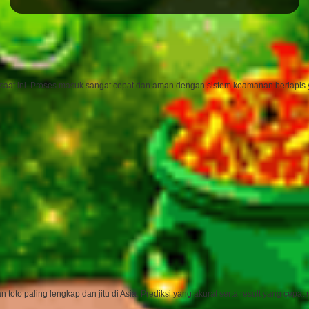
aik saat ini. Proses masuk sangat cepat dan aman dengan sistem keamanan berla
toto paling lengkap dan jitu di Asia. Prediksi yang akurat serta result yang c