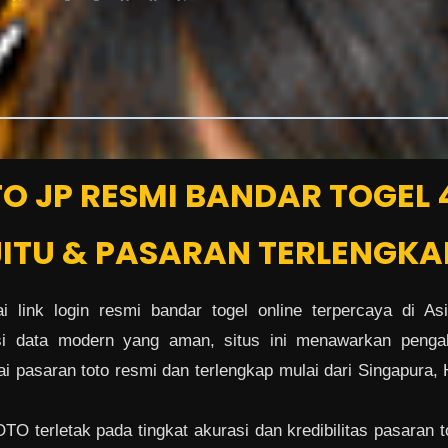
TO JP RESMI BANDAR TOGEL
JITU & PASARAN TERLENGKA
ink login resmi bandar togel online terpercaya di Asia
psi data modern yang aman, situs ini menawarkan peng
i pasaran toto resmi dan terlengkap mulai dari Singapura,
rletak pada tingkat akurasi dan kredibilitas pasaran toto