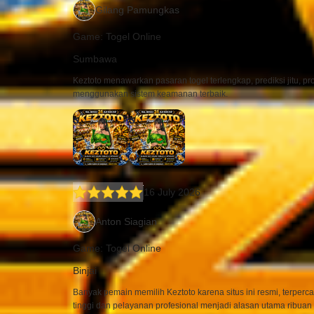
Gilang Pamungkas
Game: Togel Online
Sumbawa
Keztoto menawarkan pasaran togel terlengkap, prediksi jitu, p
menggunakan sistem keamanan terbaik.
16 July 2026
Anton Siagian
Game: Togel Online
Binjai
Banyak pemain memilih Keztoto karena situs ini resmi, terpe
tinggi dan pelayanan profesional menjadi alasan utama ribuan 