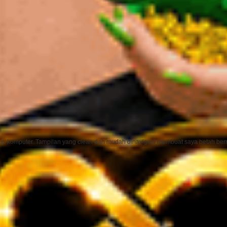
upun komputer. Tampilan yang clean dan mudah dinavigasi membuat saya betah be