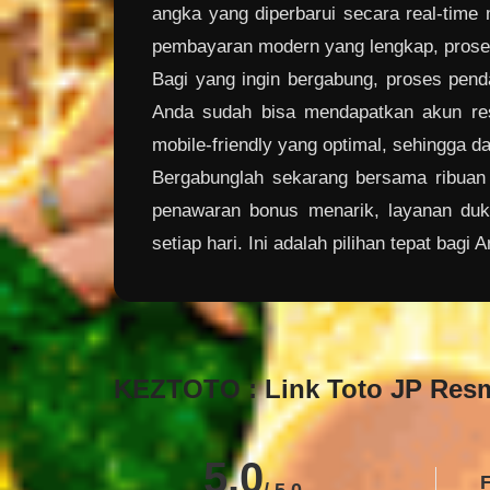
angka yang diperbarui secara real-tim
pembayaran modern yang lengkap, proses
Bagi yang ingin bergabung, proses penda
Anda sudah bisa mendapatkan akun resm
mobile-friendly yang optimal, sehingga d
Bergabunglah sekarang bersama ribua
penawaran bonus menarik, layanan duk
setiap hari. Ini adalah pilihan tepat bag
KEZTOTO : Link Toto JP Resmi
5.0