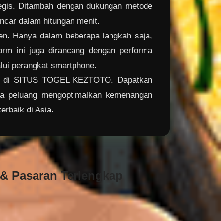
tegis. Ditambah dengan dukungan metode
ncar dalam hitungan menit.
sien. Hanya dalam beberapa langkah saja,
orm ini juga dirancang dengan performa
alui perangkat smartphone.
ain di SITUS TOGEL KEZTOTO. Dapatkan
rta peluang mengoptimalkan kemenangan
erbaik di Asia.
 & Pasaran Terlengkap