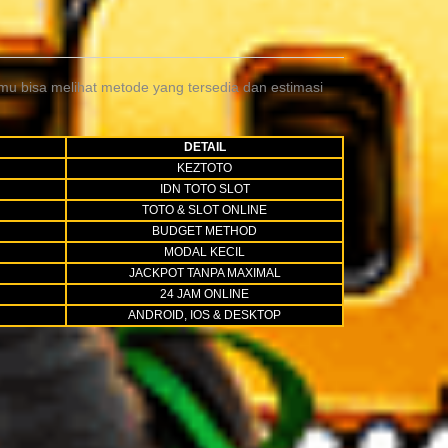
mu bisa melihat metode yang tersedia dan estimasi
DETAIL
KEZTOTO
IDN TOTO SLOT
TOTO & SLOT ONLINE
BUDGET METHOD
MODAL KECIL
JACKPOT TANPA MAXIMAL
24 JAM ONLINE
ANDROID, IOS & DESKTOP