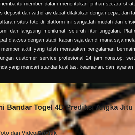
e membantu member dalam menentukan pilihan secara stra
 deposit dan withdraw dapat dilakukan dengan cepat dan la
ftaran situs toto di platform ini sangatlah mudah dan efi
i dan langsung menikmati seluruh fitur unggulan. Platf
apat diakses dengan stabil kapan saja dan di mana saja mel
n member aktif yang telah merasakan pengalaman berm
ungan customer service profesional 24 jam nonstop, se
i Anda yang mencari standar kualitas, keamanan, dan layanan t
 Bandar Togel 4D Prediksi Angka Jitu
Foto dan Video Produk