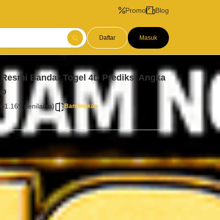
Promo
Blog
Daftar
Masuk
 Resmi Bandar Togel 4D Prediksi Angka
ap
61.169 penilaian)
Bandingkan