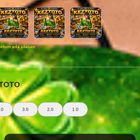
elum ada ulasan
ZTOTO
.0
3.0
2.0
1.0