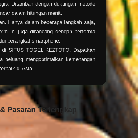
tegis. Ditambah dengan dukungan metode
ncar dalam hitungan menit.
sien. Hanya dalam beberapa langkah saja,
orm ini juga dirancang dengan performa
alui perangkat smartphone.
ain di SITUS TOGEL KEZTOTO. Dapatkan
rta peluang mengoptimalkan kemenangan
erbaik di Asia.
 & Pasaran Terlengkap