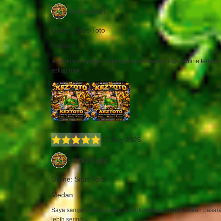
Amar Ansari
Game: Situs Toto
Batam
Keztoto merupakan link login resmi bandar togel online terb
setiap hari.
22 July 2026
Franky Cong
Game: Situs Toto
Medan
Saya sangat puas dengan Keztoto karena menyediakan pasaran 
lebih sering.