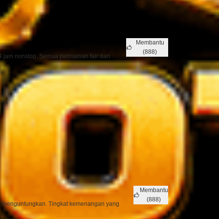
Membantu
(888)
 24 jam nonstop. Semua permainan fair dan
Membantu
(888)
rta menguntungkan. Tingkat kemenangan yang