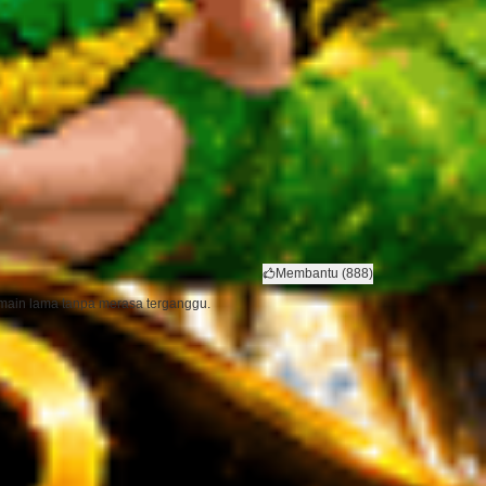
Membantu (888)
rmain lama tanpa merasa terganggu.