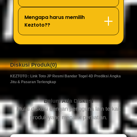
Mengapa harus memilih
Keztoto??
Diskusi Produk(0)
KEZTOTO : Link Toto JP Resmi Bandar Togel 4D Prediksi Angka
Jitu & Pasaran Terlengkap
Belum Ada Diskusi
Mulai diskusi dengan pengguna lain terkait
produk yang menarik perhatian.