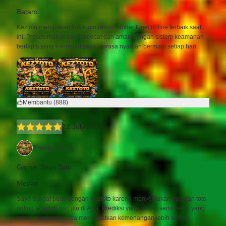
Batam
Keztoto merupakan link login resmi bandar togel online terbaik saat
ini. Proses masuk sangat cepat dan aman dengan sistem keamanan
berlapis yang membuat saya merasa nyaman bermain setiap hari.
Membantu (888)
22 July 2026
Franky Cong
Game: Situs Toto
Medan
Saya sangat puas dengan Keztoto karena menyediakan pasaran toto
paling lengkap dan jitu di Asia. Prediksi yang akurat serta result yang
cepat membantu saya mendapatkan kemenangan lebih sering.