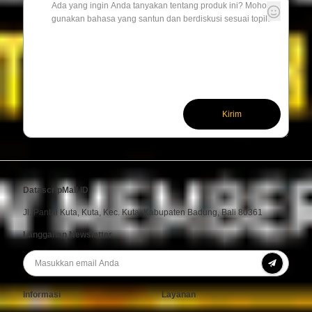
Kirim
DatascripMall.ID
Jl. Pantai Kuta, Kuta, Kec. Kuta, Kabupaten Badung, Bali 80361
Langganan Newsletter
Informasi
Layanan