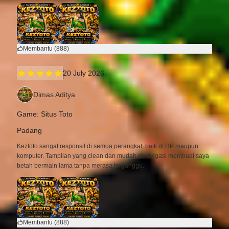
Membantu (888)
20 July 2026
Dimas Aditya
Game: Situs Toto
Padang
Keztoto sangat responsif di semua perangkat, baik di HP maupun
komputer. Tampilan yang clean dan mudah dinavigasi membuat saya
betah bermain lama tanpa merasa terganggu.
Membantu (888)