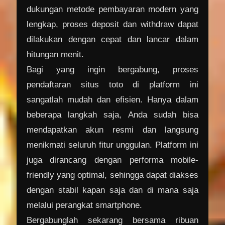
dukungan metode pembayaran modern yang
lengkap, proses deposit dan withdraw dapat
dilakukan dengan cepat dan lancar dalam
hitungan menit.
Bagi yang ingin bergabung, proses
pendaftaran situs toto di platform ini
sangatlah mudah dan efisien. Hanya dalam
beberapa langkah saja, Anda sudah bisa
mendapatkan akun resmi dan langsung
menikmati seluruh fitur unggulan. Platform ini
juga dirancang dengan performa mobile-
friendly yang optimal, sehingga dapat diakses
dengan stabil kapan saja dan di mana saja
melalui perangkat smartphone.
Bergabunglah sekarang bersama ribuan