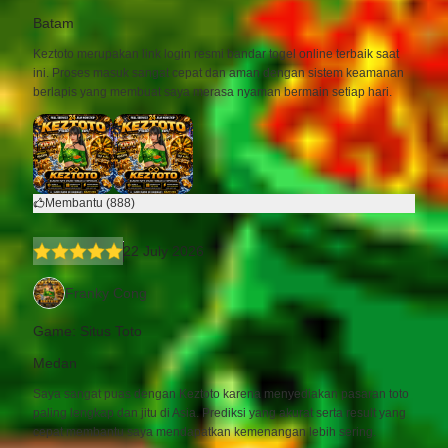
Batam
Keztoto merupakan link login resmi bandar togel online terbaik saat
ini. Proses masuk sangat cepat dan aman dengan sistem keamanan
berlapis yang membuat saya merasa nyaman bermain setiap hari.
Membantu (888)
22 July 2026
Franky Cong
Game: Situs Toto
Medan
Saya sangat puas dengan Keztoto karena menyediakan pasaran toto
paling lengkap dan jitu di Asia. Prediksi yang akurat serta result yang
cepat membantu saya mendapatkan kemenangan lebih sering.