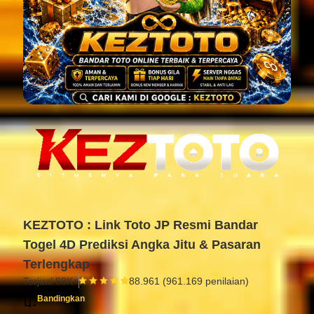
KEZTOTO : Link Toto JP Resmi Bandar
Togel 4D Prediksi Angka Jitu & Pasaran
Terlengkap
Terjual 88K+
88.961 (961.169 penilaian)
Bandingkan