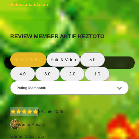
Belum ada ulasan
REVIEW MEMBER AKTIF KEZTOTO
Semua (999+)
Foto & Video
5.0
4.0
3.0
2.0
1.0
Paling Membantu
24 July 2026
Amar Ansari
Game: Situs Toto