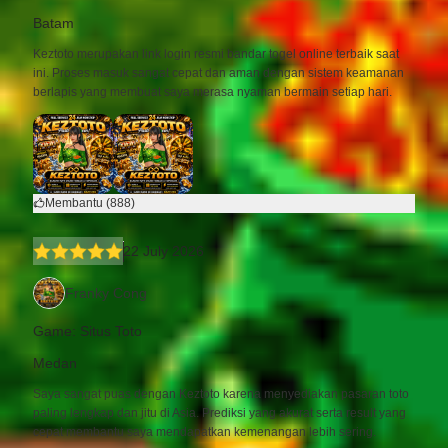
Batam
Keztoto merupakan link login resmi bandar togel online terbaik saat
ini. Proses masuk sangat cepat dan aman dengan sistem keamanan
berlapis yang membuat saya merasa nyaman bermain setiap hari.
Membantu (888)
22 July 2026
Franky Cong
Game: Situs Toto
Medan
Saya sangat puas dengan Keztoto karena menyediakan pasaran toto
paling lengkap dan jitu di Asia. Prediksi yang akurat serta result yang
cepat membantu saya mendapatkan kemenangan lebih sering.