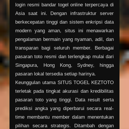
login resmi bandar togel online terpercaya di
Asia saat ini. Dengan infrastruktur server
berkecepatan tinggi dan sistem enkripsi data
modern yang aman, situs ini menawarkan
pengalaman bermain yang nyaman, adil, dan
transparan bagi seluruh member. Berbagai
pasaran toto resmi dan terlengkap mulai dari
Singapura, Hong Kong, Sydney, hingga
pasaran lokal tersedia setiap harinya.
Keunggulan utama SITUS TOGEL KEZTOTO
terletak pada tingkat akurasi dan kredibilitas
pasaran toto yang tinggi. Data result serta
prediksi angka yang diperbarui secara real-
time membantu member dalam menentukan
pilihan secara strategis. Ditambah dengan