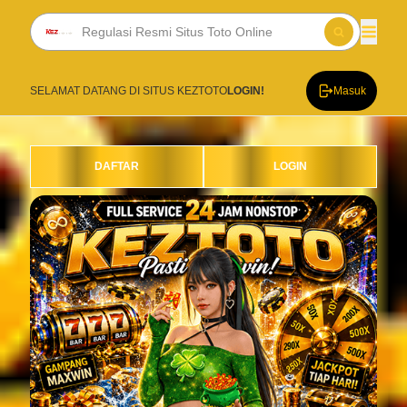
SELAMAT DATANG DI SITUS KEZTOTO
LOGIN!
Masuk
DAFTAR
LOGIN