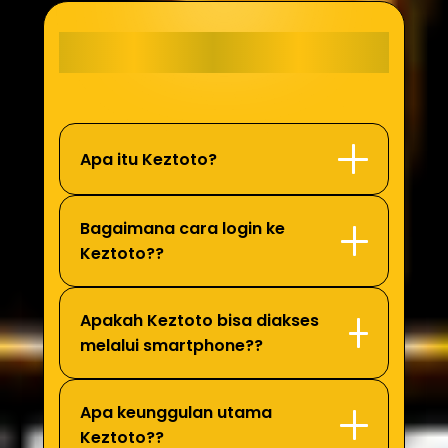
FAQ KEZTOTO
Apa itu Keztoto?
Bagaimana cara login ke
Keztoto??
Apakah Keztoto bisa diakses
melalui smartphone??
Apa keunggulan utama
Keztoto??