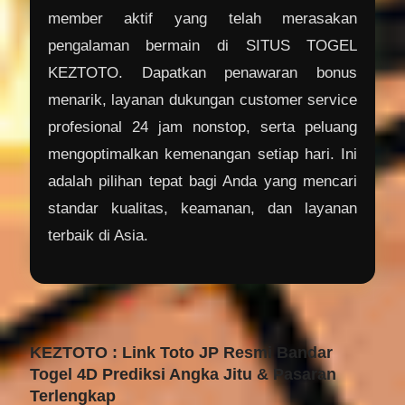
member aktif yang telah merasakan
pengalaman bermain di SITUS TOGEL
KEZTOTO. Dapatkan penawaran bonus
menarik, layanan dukungan customer service
profesional 24 jam nonstop, serta peluang
mengoptimalkan kemenangan setiap hari. Ini
adalah pilihan tepat bagi Anda yang mencari
standar kualitas, keamanan, dan layanan
terbaik di Asia.
KEZTOTO : Link Toto JP Resmi Bandar
Togel 4D Prediksi Angka Jitu & Pasaran
Terlengkap