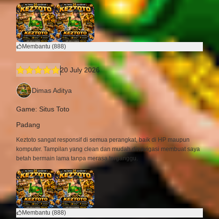
Membantu (888)
20 July 2026
Dimas Aditya
Game: Situs Toto
Padang
Keztoto sangat responsif di semua perangkat, baik di HP maupun
komputer. Tampilan yang clean dan mudah dinavigasi membuat saya
betah bermain lama tanpa merasa terganggu.
Membantu (888)