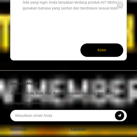
Kirim
DatascripMall.ID
Jl. Pantai Kuta, Kuta, Kec. Kuta, Kabupaten Badung, Bali 80361
Langganan Newsletter
Informasi
Layanan