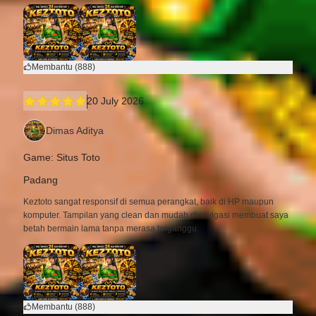
Membantu (888)
20 July 2026
Dimas Aditya
Game: Situs Toto
Padang
Keztoto sangat responsif di semua perangkat, baik di HP maupun
komputer. Tampilan yang clean dan mudah dinavigasi membuat saya
betah bermain lama tanpa merasa terganggu.
Membantu (888)