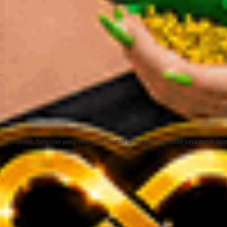
upun komputer. Tampilan yang clean dan mudah dinavigasi membuat saya betah be