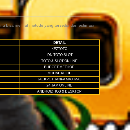
mu bisa melihat metode yang tersedia dan estimasi
DETAIL
KEZTOTO
IDN TOTO SLOT
TOTO & SLOT ONLINE
BUDGET METHOD
MODAL KECIL
JACKPOT TANPA MAXIMAL
24 JAM ONLINE
ANDROID, IOS & DESKTOP