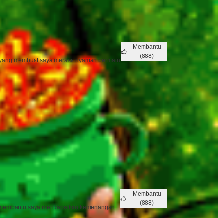
Membantu
(888)
pis yang membuat saya merasa nyaman bermain
Membantu
(888)
epat membantu saya mendapatkan kemenangan