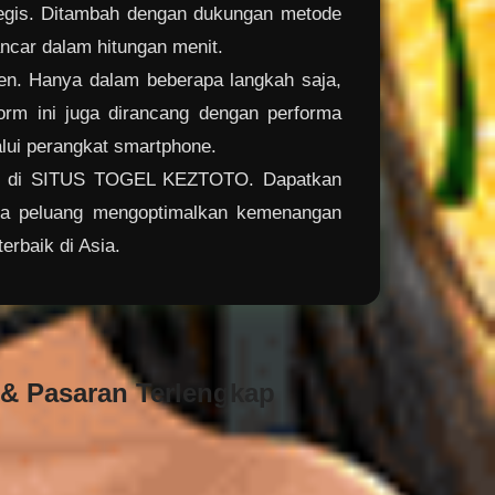
tegis. Ditambah dengan dukungan metode
ncar dalam hitungan menit.
sien. Hanya dalam beberapa langkah saja,
orm ini juga dirancang dengan performa
alui perangkat smartphone.
ain di SITUS TOGEL KEZTOTO. Dapatkan
rta peluang mengoptimalkan kemenangan
erbaik di Asia.
 & Pasaran Terlengkap