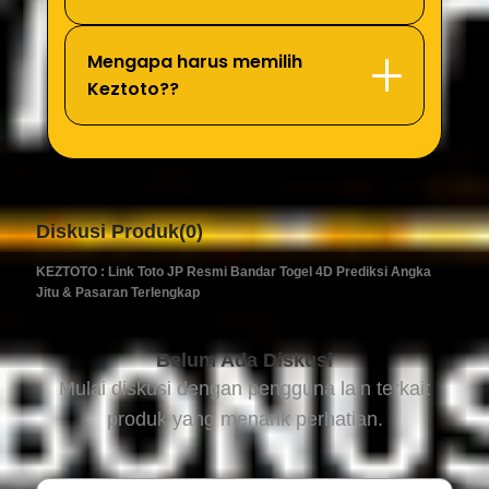
Mengapa harus memilih
Keztoto??
Diskusi Produk(0)
KEZTOTO : Link Toto JP Resmi Bandar Togel 4D Prediksi Angka
Jitu & Pasaran Terlengkap
Belum Ada Diskusi
Mulai diskusi dengan pengguna lain terkait
produk yang menarik perhatian.