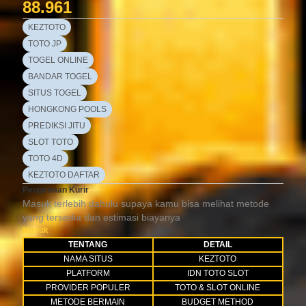
88.961
KEZTOTO
TOTO JP
TOGEL ONLINE
BANDAR TOGEL
SITUS TOGEL
HONGKONG POOLS
PREDIKSI JITU
SLOT TOTO
TOTO 4D
KEZTOTO DAFTAR
Pengiriman Kurir
Masuk terlebih dahulu supaya kamu bisa melihat metode
yang tersedia dan estimasi biayanya
Masuk
TENTANG
DETAIL
NAMA SITUS
KEZTOTO
PLATFORM
IDN TOTO SLOT
PROVIDER POPULER
TOTO & SLOT ONLINE
METODE BERMAIN
BUDGET METHOD