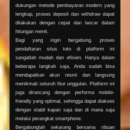
dukungan metode pembayaran modern yang
lengkap, proses deposit dan withdraw dapat
dilakukan dengan cepat dan lancar dalam
hitungan menit.
Bagi yang ingin bergabung, proses
pendaftaran situs toto di platform ini
sangatlah mudah dan efisien. Hanya dalam
beberapa langkah saja, Anda sudah bisa
mendapatkan akun resmi dan langsung
menikmati seluruh fitur unggulan. Platform ini
juga dirancang dengan performa mobile-
friendly yang optimal, sehingga dapat diakses
dengan stabil kapan saja dan di mana saja
melalui perangkat smartphone.
Bergabunglah sekarang bersama ribuan