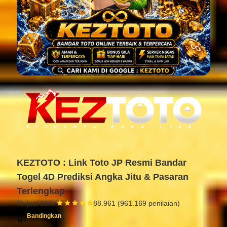
KEZTOTO : Link Toto JP Resmi Bandar
Togel 4D Prediksi Angka Jitu & Pasaran
Terlengkap
Terjual 88K+
88.961 (961.169 penilaian)
Bandingkan