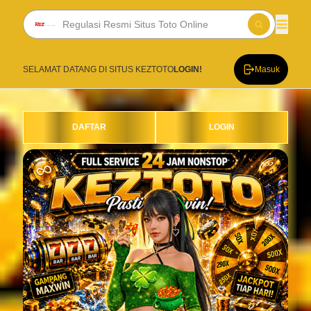
SELAMAT DATANG DI SITUS KEZTOTO
LOGIN!
Masuk
DAFTAR
LOGIN