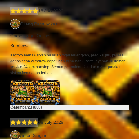
18 July 2026
Gilang Pamungkas
Game: Togel Online
Sumbawa
Keztoto menawarkan pasaran togel terlengkap, prediksi jitu, proses
deposit dan withdraw cepat, bonus menarik, serta layanan customer
service 24 jam nonstop. Semua permainan fair dan menggunakan
sistem keamanan terbaik.
Membantu (888)
16 July 2026
Anton Siagian