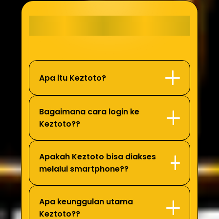
FAQ KEZTOTO
Apa itu Keztoto?
Bagaimana cara login ke
Keztoto??
Apakah Keztoto bisa diakses
melalui smartphone??
Apa keunggulan utama
Keztoto??