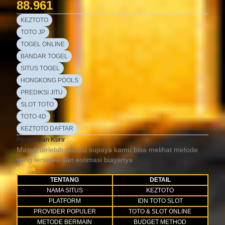
88.961
KEZTOTO
TOTO JP
TOGEL ONLINE
BANDAR TOGEL
SITUS TOGEL
HONGKONG POOLS
PREDIKSI JITU
SLOT TOTO
TOTO 4D
KEZTOTO DAFTAR
Pengiriman Kurir
Masuk terlebih dahulu supaya kamu bisa melihat metode
yang tersedia dan estimasi biayanya
Masuk
TENTANG
DETAIL
NAMA SITUS
KEZTOTO
PLATFORM
IDN TOTO SLOT
PROVIDER POPULER
TOTO & SLOT ONLINE
METODE BERMAIN
BUDGET METHOD