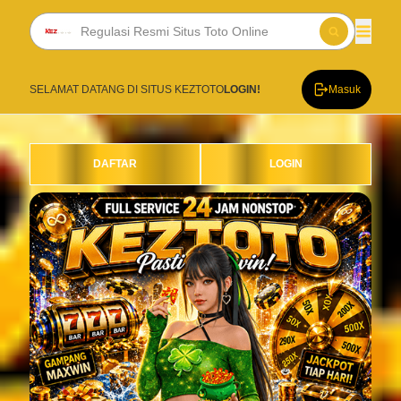
SELAMAT DATANG DI SITUS KEZTOTO
LOGIN!
Masuk
DAFTAR
LOGIN