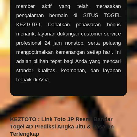
member aktif yang telah merasakan
pengalaman bermain di SITUS TOGEL
KEZTOTO. Dapatkan penawaran bonus
menarik, layanan dukungan customer service
profesional 24 jam nonstop, serta peluang
mengoptimalkan kemenangan setiap hari. Ini
adalah pilihan tepat bagi Anda yang mencari
standar kualitas, keamanan, dan layanan
terbaik di Asia.
KEZTOTO : Link Toto JP Resmi Bandar
Togel 4D Prediksi Angka Jitu & Pasaran
Terlengkap