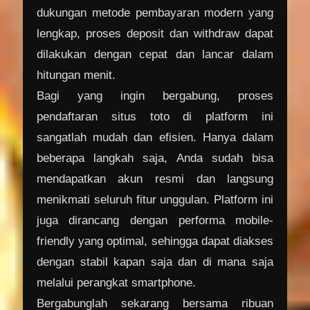
dukungan metode pembayaran modern yang
lengkap, proses deposit dan withdraw dapat
dilakukan dengan cepat dan lancar dalam
hitungan menit.
Bagi yang ingin bergabung, proses
pendaftaran situs toto di platform ini
sangatlah mudah dan efisien. Hanya dalam
beberapa langkah saja, Anda sudah bisa
mendapatkan akun resmi dan langsung
menikmati seluruh fitur unggulan. Platform ini
juga dirancang dengan performa mobile-
friendly yang optimal, sehingga dapat diakses
dengan stabil kapan saja dan di mana saja
melalui perangkat smartphone.
Bergabunglah sekarang bersama ribuan