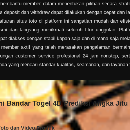
e membantu member dalam menentukan pilihan secara stra
 deposit dan withdraw dapat dilakukan dengan cepat dan la
ftaran situs toto di platform ini sangatlah mudah dan efi
i dan langsung menikmati seluruh fitur unggulan. Platf
apat diakses dengan stabil kapan saja dan di mana saja mel
n member aktif yang telah merasakan pengalaman berm
ungan customer service profesional 24 jam nonstop, se
i Anda yang mencari standar kualitas, keamanan, dan layanan t
 Bandar Togel 4D Prediksi Angka Jitu
Foto dan Video Produk