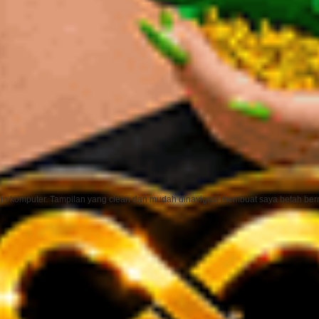
upun komputer. Tampilan yang clean dan mudah dinavigasi membuat saya betah be