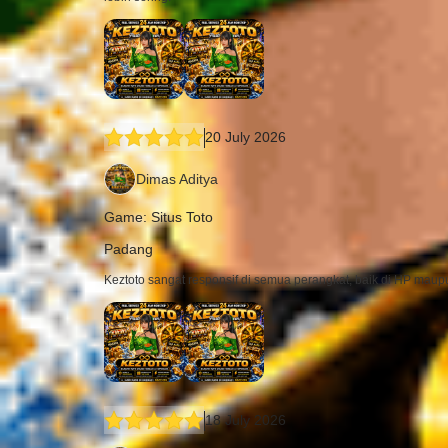
20 July 2026
Dimas Aditya
Game: Situs Toto
Padang
Keztoto sangat responsif di semua perangkat, baik di HP ma
18 July 2026