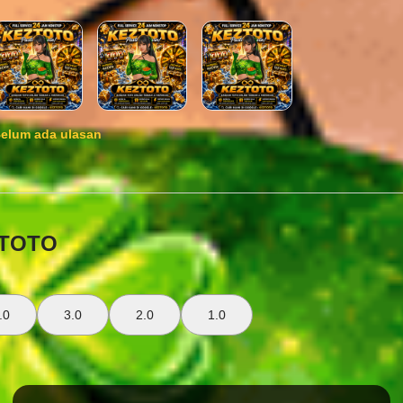
elum ada ulasan
ZTOTO
.0
3.0
2.0
1.0