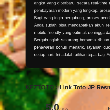
angka yang diperbarui secara real-tim
pembayaran modern yang lengkap, proses
Bagi yang ingin bergabung, proses penda
Anda sudah bisa mendapatkan akun resm
mobile-friendly yang optimal, sehingga d
Bergabunglah sekarang bersama ribua
penawaran bonus menarik, layanan duk
setiap hari. Ini adalah pilihan tepat bag
KEZTOTO : Link Toto JP Resmi
5.0