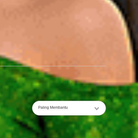
Paling Membantu