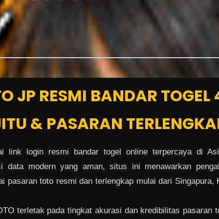
TO JP RESMI BANDAR TOGEL
JITU & PASARAN TERLENGKA
ink login resmi bandar togel online terpercaya di Asia
psi data modern yang aman, situs ini menawarkan peng
i pasaran toto resmi dan terlengkap mulai dari Singapura,
rletak pada tingkat akurasi dan kredibilitas pasaran toto