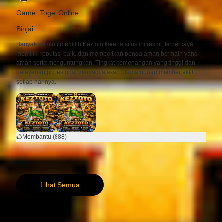
Game: Togel Online
Binjai
Banyak pemain memilih Keztoto karena situs ini resmi, terpercaya,
memiliki reputasi baik, dan memberikan pengalaman bermain yang
aman serta menguntungkan. Tingkat kemenangan yang tinggi dan
pelayanan profesional menjadi alasan utama ribuan member aktif
setiap harinya.
Membantu (888)
Lihat Semua