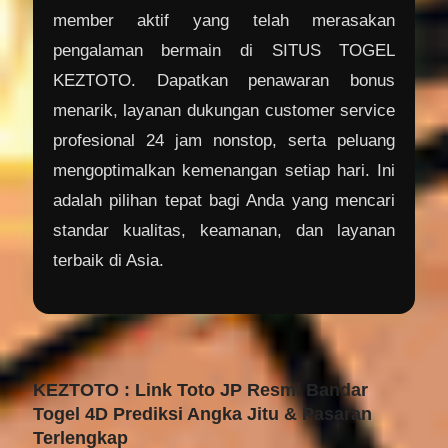
member aktif yang telah merasakan
pengalaman bermain di SITUS TOGEL
KEZTOTO. Dapatkan penawaran bonus
menarik, layanan dukungan customer service
profesional 24 jam nonstop, serta peluang
mengoptimalkan kemenangan setiap hari. Ini
adalah pilihan tepat bagi Anda yang mencari
standar kualitas, keamanan, dan layanan
terbaik di Asia.
KEZTOTO : Link Toto JP Resmi Bandar
Togel 4D Prediksi Angka Jitu & Pasaran
Terlengkap