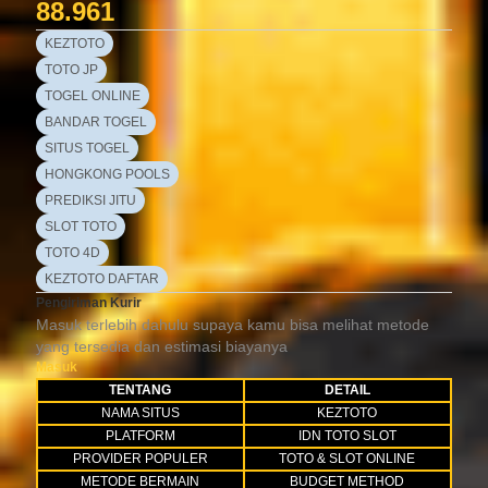
88.961
KEZTOTO
TOTO JP
TOGEL ONLINE
BANDAR TOGEL
SITUS TOGEL
HONGKONG POOLS
PREDIKSI JITU
SLOT TOTO
TOTO 4D
KEZTOTO DAFTAR
Pengiriman Kurir
Masuk terlebih dahulu supaya kamu bisa melihat metode
yang tersedia dan estimasi biayanya
Masuk
TENTANG
DETAIL
NAMA SITUS
KEZTOTO
PLATFORM
IDN TOTO SLOT
PROVIDER POPULER
TOTO & SLOT ONLINE
METODE BERMAIN
BUDGET METHOD