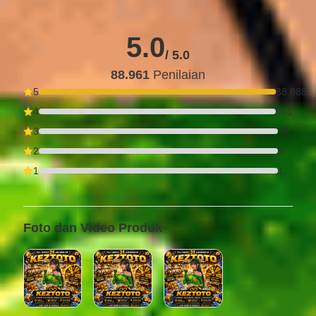
5.0
/ 5.0
88.961
Penilaian
5
88.888
4
961
3
96
2
9
1
1
Foto dan Video Produk