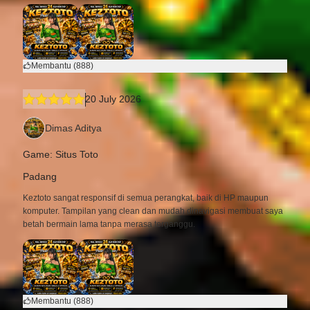
Membantu (888)
20 July 2026
Dimas Aditya
Game: Situs Toto
Padang
Keztoto sangat responsif di semua perangkat, baik di HP maupun
komputer. Tampilan yang clean dan mudah dinavigasi membuat saya
betah bermain lama tanpa merasa terganggu.
Membantu (888)