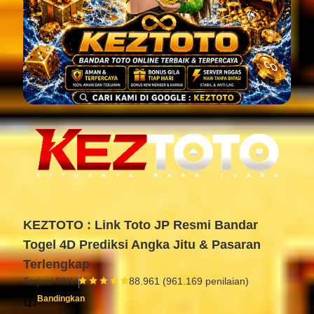
KEZTOTO : Link Toto JP Resmi Bandar
Togel 4D Prediksi Angka Jitu & Pasaran
Terlengkap
Terjual 88K+
88.961 (961.169 penilaian)
Bandingkan