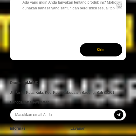
Kirim
DatascripMall.ID
Jl. Pantai Kuta, Kuta, Kec. Kuta, Kabupaten Badung, Bali 80361
Langganan Newsletter
Informasi
Layanan