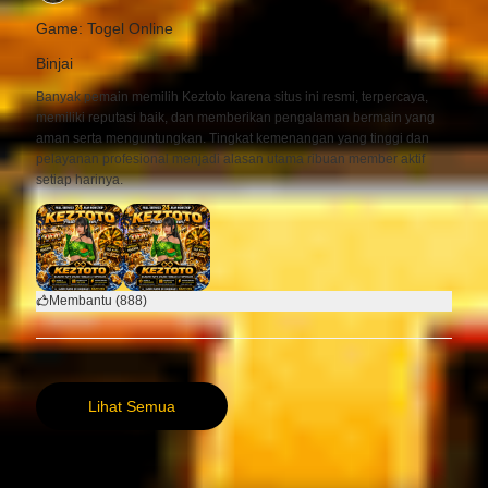
Game: Togel Online
Binjai
Banyak pemain memilih Keztoto karena situs ini resmi, terpercaya,
memiliki reputasi baik, dan memberikan pengalaman bermain yang
aman serta menguntungkan. Tingkat kemenangan yang tinggi dan
pelayanan profesional menjadi alasan utama ribuan member aktif
setiap harinya.
Membantu (888)
Lihat Semua