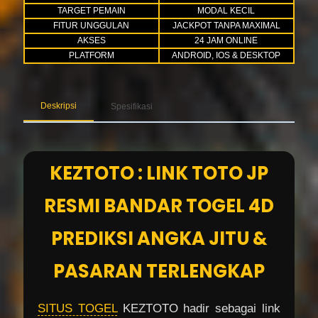
TARGET PEMAIN
MODAL KECIL
FITUR UNGGULAN
JACKPOT TANPA MAXIMAL
AKSES
24 JAM ONLINE
PLATFORM
ANDROID, IOS & DESKTOP
Deskripsi
Spesifikasi
KEZTOTO : LINK TOTO JP
RESMI BANDAR TOGEL 4D
PREDIKSI ANGKA JITU &
PASARAN TERLENGKAP
SITUS TOGEL
KEZTOTO hadir sebagai link