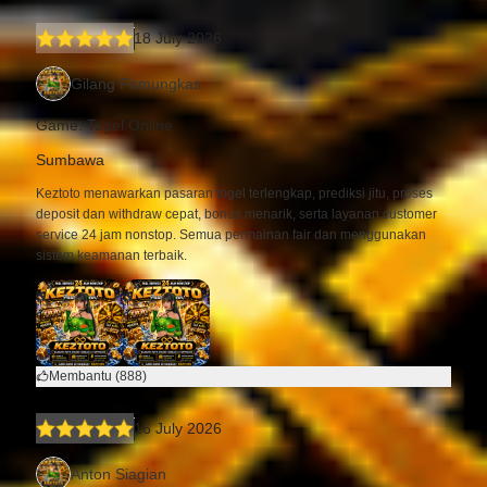
18 July 2026
Gilang Pamungkas
Game: Togel Online
Sumbawa
Keztoto menawarkan pasaran togel terlengkap, prediksi jitu, proses
deposit dan withdraw cepat, bonus menarik, serta layanan customer
service 24 jam nonstop. Semua permainan fair dan menggunakan
sistem keamanan terbaik.
Membantu (888)
16 July 2026
Anton Siagian