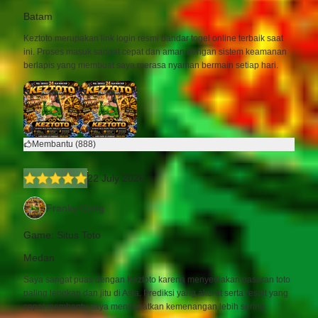
Batam
Keztoto merupakan link login resmi bandar togel online terbaik saat
ini. Proses masuk sangat cepat dan aman dengan sistem keamanan
berlapis yang membuat saya merasa nyaman bermain setiap hari.
Membantu (888)
22 July 2026
Franky Cong
Game: Situs Toto
Medan
Saya sangat puas dengan Keztoto karena menyediakan pasaran toto
paling lengkap dan jitu di Asia. Prediksi yang akurat serta result yang
cepat membantu saya mendapatkan kemenangan lebih sering.