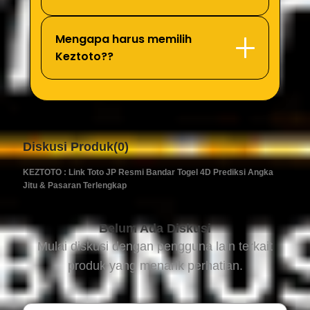
Mengapa harus memilih
Keztoto??
Diskusi Produk(0)
KEZTOTO : Link Toto JP Resmi Bandar Togel 4D Prediksi Angka
Jitu & Pasaran Terlengkap
Belum Ada Diskusi
Mulai diskusi dengan pengguna lain terkait
produk yang menarik perhatian.