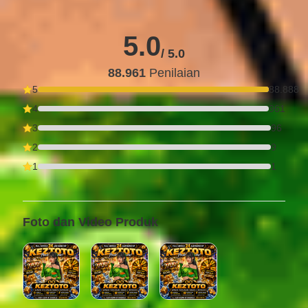
5.0
/ 5.0
88.961
Penilaian
5
88.888
4
961
3
96
2
9
1
1
Foto dan Video Produk