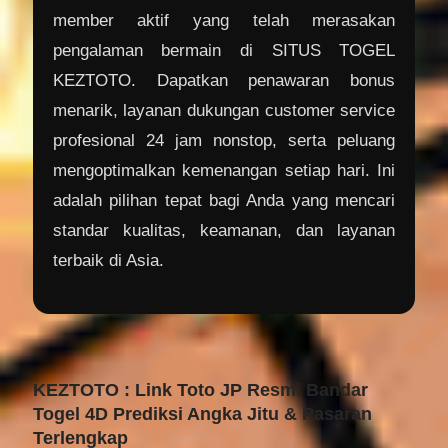
member aktif yang telah merasakan
pengalaman bermain di SITUS TOGEL
KEZTOTO. Dapatkan penawaran bonus
menarik, layanan dukungan customer service
profesional 24 jam nonstop, serta peluang
mengoptimalkan kemenangan setiap hari. Ini
adalah pilihan tepat bagi Anda yang mencari
standar kualitas, keamanan, dan layanan
terbaik di Asia.
KEZTOTO : Link Toto JP Resmi Bandar
Togel 4D Prediksi Angka Jitu & Pasaran
Terlengkap