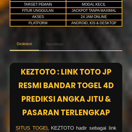
TARGET PEMAIN
MODAL KECIL
FITUR UNGGULAN
JACKPOT TANPA MAXIMAL
AKSES
24 JAM ONLINE
PLATFORM
ANDROID, IOS & DESKTOP
Deskripsi
Spesifikasi
KEZTOTO : LINK TOTO JP
RESMI BANDAR TOGEL 4D
PREDIKSI ANGKA JITU &
PASARAN TERLENGKAP
SITUS TOGEL
KEZTOTO hadir sebagai link