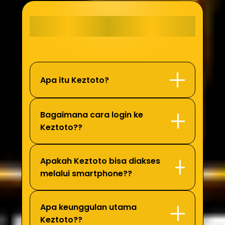
FAQ KEZTOTO
Apa itu Keztoto?
Bagaimana cara login ke
Keztoto??
Apakah Keztoto bisa diakses
melalui smartphone??
Apa keunggulan utama
Keztoto??