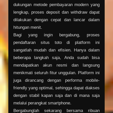
dukungan metode pembayaran modern yang
lengkap, proses deposit dan withdraw dapat
dilakukan dengan cepat dan lancar dalam
hitungan menit.
Bagi yang ingin bergabung, proses
pendaftaran situs toto di platform ini
sangatlah mudah dan efisien. Hanya dalam
beberapa langkah saja, Anda sudah bisa
mendapatkan akun resmi dan langsung
menikmati seluruh fitur unggulan. Platform ini
juga dirancang dengan performa mobile-
friendly yang optimal, sehingga dapat diakses
dengan stabil kapan saja dan di mana saja
melalui perangkat smartphone.
Bergabunglah sekarang bersama ribuan