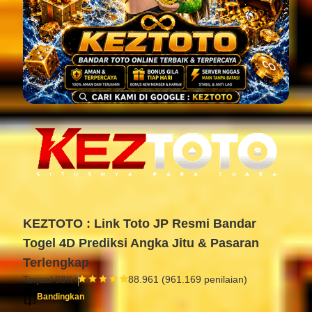
KEZTOTO : Link Toto JP Resmi Bandar
Togel 4D Prediksi Angka Jitu & Pasaran
Terlengkap
Terjual 88K+
88.961 (961.169 penilaian)
Bandingkan