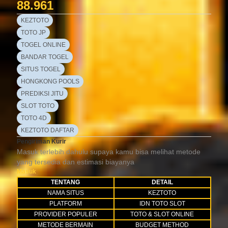
88.961
KEZTOTO
TOTO JP
TOGEL ONLINE
BANDAR TOGEL
SITUS TOGEL
HONGKONG POOLS
PREDIKSI JITU
SLOT TOTO
TOTO 4D
KEZTOTO DAFTAR
Pengiriman Kurir
Masuk terlebih dahulu supaya kamu bisa melihat metode
yang tersedia dan estimasi biayanya
Masuk
TENTANG
DETAIL
NAMA SITUS
KEZTOTO
PLATFORM
IDN TOTO SLOT
PROVIDER POPULER
TOTO & SLOT ONLINE
METODE BERMAIN
BUDGET METHOD