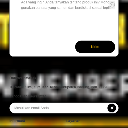
Kirim
DatascripMall.ID
Jl. Pantai Kuta, Kuta, Kec. Kuta, Kabupaten Badung, Bali 80361
Langganan Newsletter
Informasi
Layanan