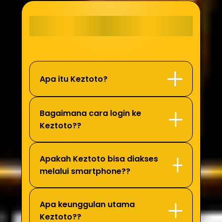
FAQ KEZTOTO
Apa itu Keztoto?
Bagaimana cara login ke
Keztoto??
Apakah Keztoto bisa diakses
melalui smartphone??
Apa keunggulan utama
Keztoto??