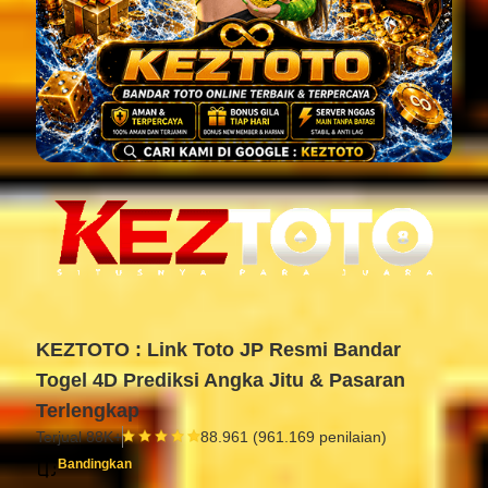
KEZTOTO : Link Toto JP Resmi Bandar
Togel 4D Prediksi Angka Jitu & Pasaran
Terlengkap
Terjual 88K+
88.961 (961.169 penilaian)
Bandingkan