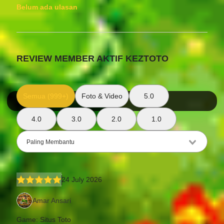
Belum ada ulasan
REVIEW MEMBER AKTIF KEZTOTO
Semua (999+)
Foto & Video
5.0
4.0
3.0
2.0
1.0
Paling Membantu
24 July 2026
Amar Ansari
Game: Situs Toto