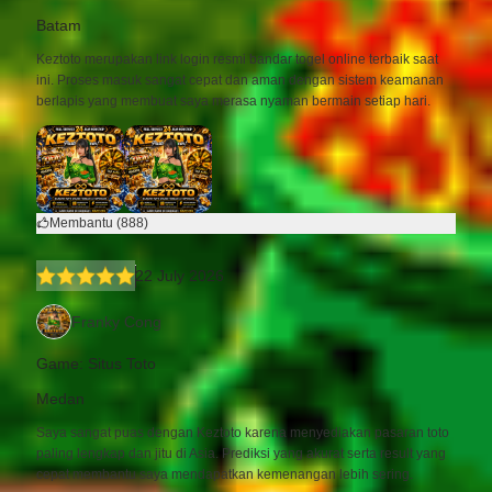
Batam
Keztoto merupakan link login resmi bandar togel online terbaik saat
ini. Proses masuk sangat cepat dan aman dengan sistem keamanan
berlapis yang membuat saya merasa nyaman bermain setiap hari.
Membantu (888)
22 July 2026
Franky Cong
Game: Situs Toto
Medan
Saya sangat puas dengan Keztoto karena menyediakan pasaran toto
paling lengkap dan jitu di Asia. Prediksi yang akurat serta result yang
cepat membantu saya mendapatkan kemenangan lebih sering.