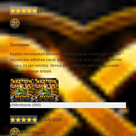
18 July 2026
Gilang Pamungkas
Game: Togel Online
Sumbawa
Keztoto menawarkan pasaran togel terlengkap, prediksi jitu, proses
deposit dan withdraw cepat, bonus menarik, serta layanan customer
service 24 jam nonstop. Semua permainan fair dan menggunakan
sistem keamanan terbaik.
Membantu (888)
16 July 2026
Anton Siagian