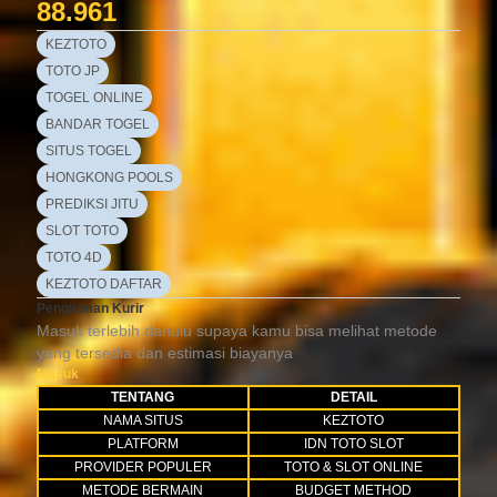
88.961
KEZTOTO
TOTO JP
TOGEL ONLINE
BANDAR TOGEL
SITUS TOGEL
HONGKONG POOLS
PREDIKSI JITU
SLOT TOTO
TOTO 4D
KEZTOTO DAFTAR
Pengiriman Kurir
Masuk terlebih dahulu supaya kamu bisa melihat metode
yang tersedia dan estimasi biayanya
Masuk
TENTANG
DETAIL
NAMA SITUS
KEZTOTO
PLATFORM
IDN TOTO SLOT
PROVIDER POPULER
TOTO & SLOT ONLINE
METODE BERMAIN
BUDGET METHOD