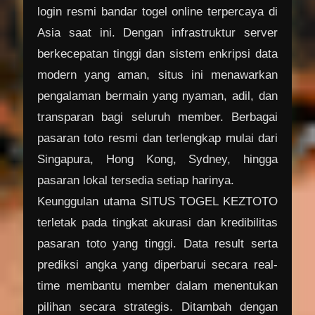
login resmi bandar togel online terpercaya di
Asia saat ini. Dengan infrastruktur server
berkecepatan tinggi dan sistem enkripsi data
modern yang aman, situs ini menawarkan
pengalaman bermain yang nyaman, adil, dan
transparan bagi seluruh member. Berbagai
pasaran toto resmi dan terlengkap mulai dari
Singapura, Hong Kong, Sydney, hingga
pasaran lokal tersedia setiap harinya.
Keunggulan utama SITUS TOGEL KEZTOTO
terletak pada tingkat akurasi dan kredibilitas
pasaran toto yang tinggi. Data result serta
prediksi angka yang diperbarui secara real-
time membantu member dalam menentukan
pilihan secara strategis. Ditambah dengan