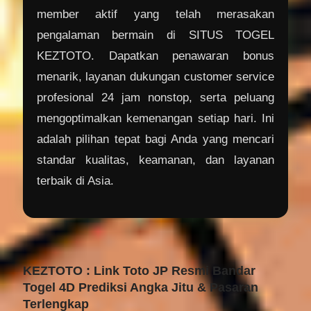
member aktif yang telah merasakan
pengalaman bermain di SITUS TOGEL
KEZTOTO. Dapatkan penawaran bonus
menarik, layanan dukungan customer service
profesional 24 jam nonstop, serta peluang
mengoptimalkan kemenangan setiap hari. Ini
adalah pilihan tepat bagi Anda yang mencari
standar kualitas, keamanan, dan layanan
terbaik di Asia.
KEZTOTO : Link Toto JP Resmi Bandar
Togel 4D Prediksi Angka Jitu & Pasaran
Terlengkap