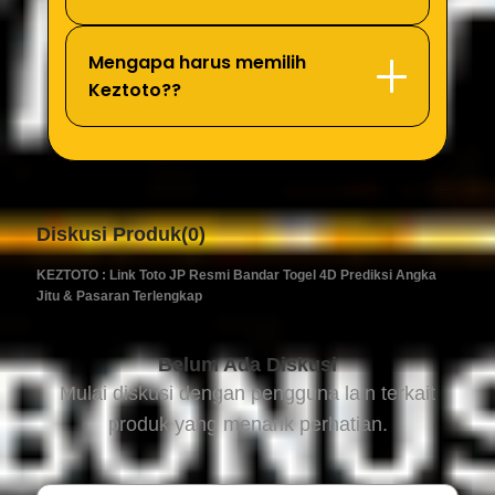
Mengapa harus memilih
Keztoto??
Diskusi Produk(0)
KEZTOTO : Link Toto JP Resmi Bandar Togel 4D Prediksi Angka
Jitu & Pasaran Terlengkap
Belum Ada Diskusi
Mulai diskusi dengan pengguna lain terkait
produk yang menarik perhatian.