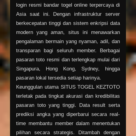
login resmi bandar togel online terpercaya di
Asia saat ini. Dengan infrastruktur server
berkecepatan tinggi dan sistem enkripsi data
modern yang aman, situs ini menawarkan
pengalaman bermain yang nyaman, adil, dan
transparan bagi seluruh member. Berbagai
pasaran toto resmi dan terlengkap mulai dari
Singapura, Hong Kong, Sydney, hingga
pasaran lokal tersedia setiap harinya.
Keunggulan utama SITUS TOGEL KEZTOTO
terletak pada tingkat akurasi dan kredibilitas
pasaran toto yang tinggi. Data result serta
prediksi angka yang diperbarui secara real-
time membantu member dalam menentukan
pilihan secara strategis. Ditambah dengan