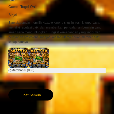
Game: Togel Online
Binjai
Banyak pemain memilih Keztoto karena situs ini resmi, terpercaya,
memiliki reputasi baik, dan memberikan pengalaman bermain yang
aman serta menguntungkan. Tingkat kemenangan yang tinggi dan
pelayanan profesional menjadi alasan utama ribuan member aktif
setiap harinya.
Membantu (888)
Lihat Semua