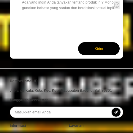
Kirim
DatascripMall.ID
Jl. Pantai Kuta, Kuta, Kec. Kuta, Kabupaten Badung, Bali 80361
Langganan Newsletter
Informasi
Layanan