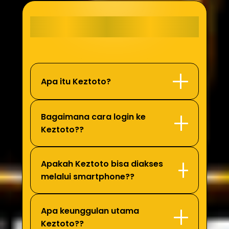
FAQ KEZTOTO
Apa itu Keztoto?
Bagaimana cara login ke
Keztoto??
Apakah Keztoto bisa diakses
melalui smartphone??
Apa keunggulan utama
Keztoto??