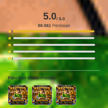
5.0
/ 5.0
88.961
Penilaian
5
88.888
4
961
3
96
2
9
1
1
Foto dan Video Produk