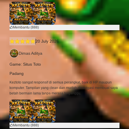
Membantu (888)
20 July 2026
Dimas Aditya
Game: Situs Toto
Padang
Keztoto sangat responsif di semua perangkat, baik di HP maupun
komputer. Tampilan yang clean dan mudah dinavigasi membuat saya
betah bermain lama tanpa merasa terganggu.
Membantu (888)