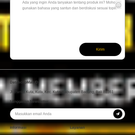
Kirim
DatascripMall.ID
Jl. Pantai Kuta, Kuta, Kec. Kuta, Kabupaten Badung, Bali 80361
Langganan Newsletter
Informasi
Layanan