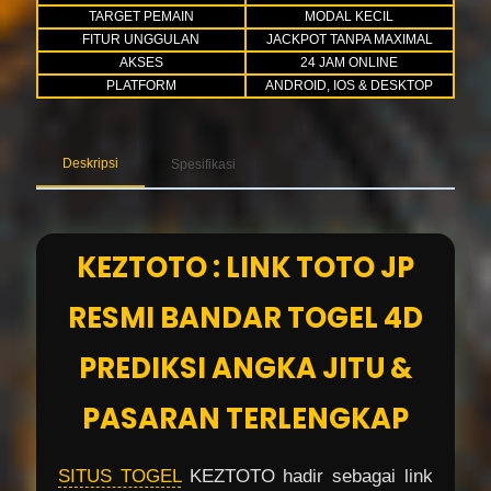
TARGET PEMAIN
MODAL KECIL
FITUR UNGGULAN
JACKPOT TANPA MAXIMAL
AKSES
24 JAM ONLINE
PLATFORM
ANDROID, IOS & DESKTOP
Deskripsi
Spesifikasi
KEZTOTO : LINK TOTO JP
RESMI BANDAR TOGEL 4D
PREDIKSI ANGKA JITU &
PASARAN TERLENGKAP
SITUS TOGEL
KEZTOTO hadir sebagai link