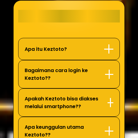
FAQ KEZTOTO
Apa itu Keztoto?
Bagaimana cara login ke
Keztoto??
Apakah Keztoto bisa diakses
melalui smartphone??
Apa keunggulan utama
Keztoto??