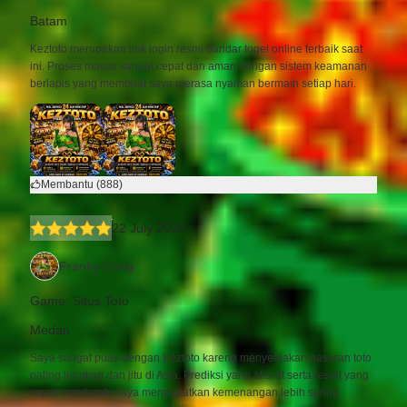
Batam
Keztoto merupakan link login resmi bandar togel online terbaik saat
ini. Proses masuk sangat cepat dan aman dengan sistem keamanan
berlapis yang membuat saya merasa nyaman bermain setiap hari.
Membantu (888)
22 July 2026
Franky Cong
Game: Situs Toto
Medan
Saya sangat puas dengan Keztoto karena menyediakan pasaran toto
paling lengkap dan jitu di Asia. Prediksi yang akurat serta result yang
cepat membantu saya mendapatkan kemenangan lebih sering.