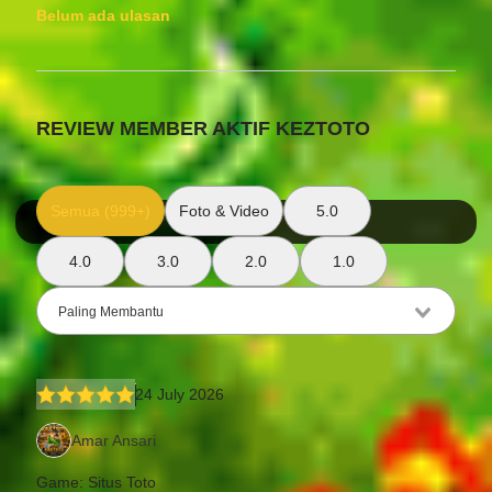
Belum ada ulasan
REVIEW MEMBER AKTIF KEZTOTO
Semua (999+)
Foto & Video
5.0
4.0
3.0
2.0
1.0
Paling Membantu
24 July 2026
Amar Ansari
Game: Situs Toto