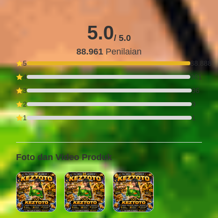
5.0
/ 5.0
88.961
Penilaian
5
88.888
4
961
3
96
2
9
1
1
Foto dan Video Produk