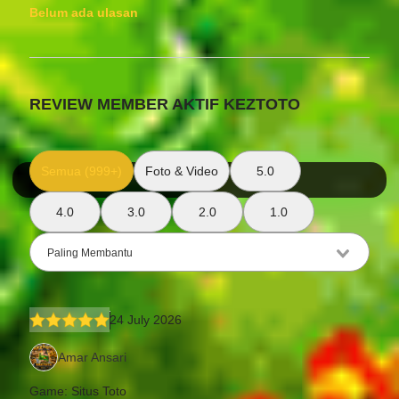
Belum ada ulasan
REVIEW MEMBER AKTIF KEZTOTO
Semua (999+)
Foto & Video
5.0
4.0
3.0
2.0
1.0
Paling Membantu
24 July 2026
Amar Ansari
Game: Situs Toto