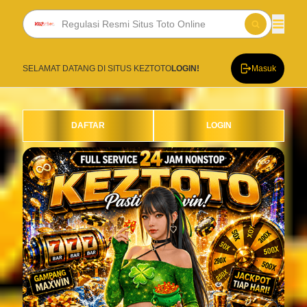
SELAMAT DATANG DI SITUS KEZTOTO
LOGIN!
Masuk
DAFTAR
LOGIN