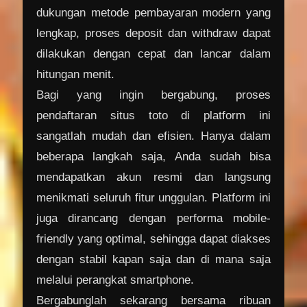
dukungan metode pembayaran modern yang
lengkap, proses deposit dan withdraw dapat
dilakukan dengan cepat dan lancar dalam
hitungan menit.
Bagi yang ingin bergabung, proses
pendaftaran situs toto di platform ini
sangatlah mudah dan efisien. Hanya dalam
beberapa langkah saja, Anda sudah bisa
mendapatkan akun resmi dan langsung
menikmati seluruh fitur unggulan. Platform ini
juga dirancang dengan performa mobile-
friendly yang optimal, sehingga dapat diakses
dengan stabil kapan saja dan di mana saja
melalui perangkat smartphone.
Bergabunglah sekarang bersama ribuan