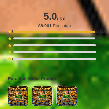
5.0
/ 5.0
88.961
Penilaian
5
88.888
4
961
3
96
2
9
1
1
Foto dan Video Produk