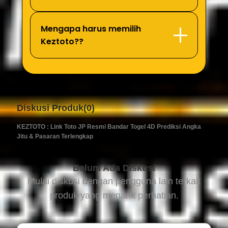
Mengapa harus memilih
Keztoto??
Diskusi Produk(0)
KEZTOTO : Link Toto JP Resmi Bandar Togel 4D Prediksi Angka
Jitu & Pasaran Terlengkap
Belum Ada Diskusi
Mulai diskusi dengan pengguna lain terkait
produk yang menarik perhatian.