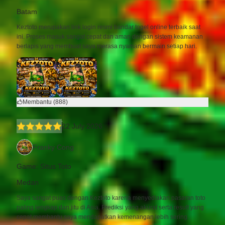
Batam
Keztoto merupakan link login resmi bandar togel online terbaik saat
ini. Proses masuk sangat cepat dan aman dengan sistem keamanan
berlapis yang membuat saya merasa nyaman bermain setiap hari.
Membantu (888)
22 July 2026
Franky Cong
Game: Situs Toto
Medan
Saya sangat puas dengan Keztoto karena menyediakan pasaran toto
paling lengkap dan jitu di Asia. Prediksi yang akurat serta result yang
cepat membantu saya mendapatkan kemenangan lebih sering.