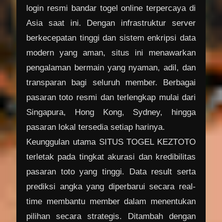
login resmi bandar togel online terpercaya di
Asia saat ini. Dengan infrastruktur server
berkecepatan tinggi dan sistem enkripsi data
modern yang aman, situs ini menawarkan
pengalaman bermain yang nyaman, adil, dan
transparan bagi seluruh member. Berbagai
pasaran toto resmi dan terlengkap mulai dari
Singapura, Hong Kong, Sydney, hingga
pasaran lokal tersedia setiap harinya.
Keunggulan utama SITUS TOGEL KEZTOTO
terletak pada tingkat akurasi dan kredibilitas
pasaran toto yang tinggi. Data result serta
prediksi angka yang diperbarui secara real-
time membantu member dalam menentukan
pilihan secara strategis. Ditambah dengan