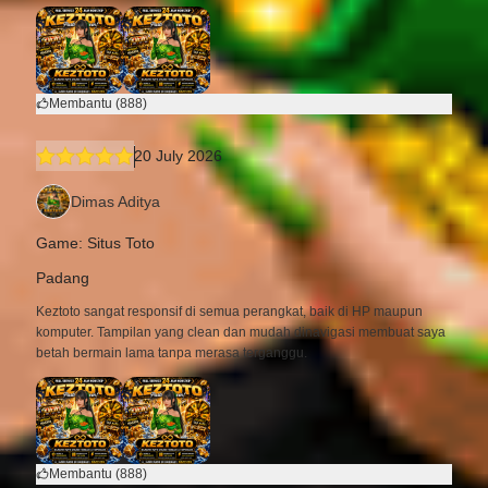
Membantu (888)
20 July 2026
Dimas Aditya
Game: Situs Toto
Padang
Keztoto sangat responsif di semua perangkat, baik di HP maupun
komputer. Tampilan yang clean dan mudah dinavigasi membuat saya
betah bermain lama tanpa merasa terganggu.
Membantu (888)