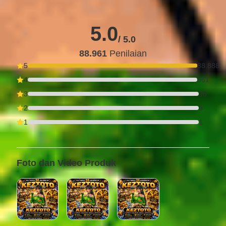
5.0
/ 5.0
88.961
Penilaian
5
88.888
4
961
3
96
2
9
1
1
Foto dan Video Produk