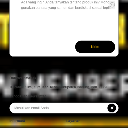
Kirim
DatascripMall.ID
Jl. Pantai Kuta, Kuta, Kec. Kuta, Kabupaten Badung, Bali 80361
Langganan Newsletter
Informasi
Layanan