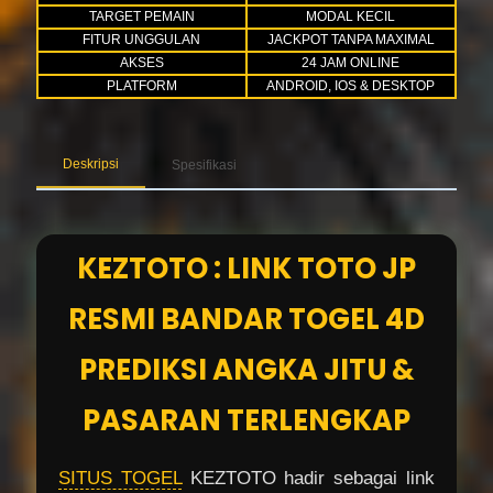
TARGET PEMAIN
MODAL KECIL
FITUR UNGGULAN
JACKPOT TANPA MAXIMAL
AKSES
24 JAM ONLINE
PLATFORM
ANDROID, IOS & DESKTOP
Deskripsi
Spesifikasi
KEZTOTO : LINK TOTO JP
RESMI BANDAR TOGEL 4D
PREDIKSI ANGKA JITU &
PASARAN TERLENGKAP
SITUS TOGEL
KEZTOTO hadir sebagai link