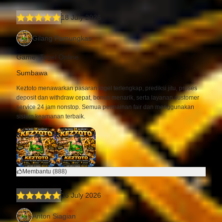
18 July 2026
Gilang Pamungkas
Game: Togel Online
Sumbawa
Keztoto menawarkan pasaran togel terlengkap, prediksi jitu, proses
deposit dan withdraw cepat, bonus menarik, serta layanan customer
service 24 jam nonstop. Semua permainan fair dan menggunakan
sistem keamanan terbaik.
Membantu (888)
16 July 2026
Anton Siagian