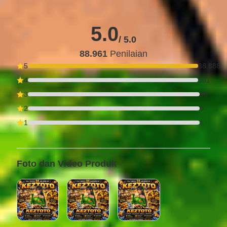
5.0
/ 5.0
88.961
Penilaian
5
88.888
4
961
3
96
2
9
1
1
Foto dan Video Produk