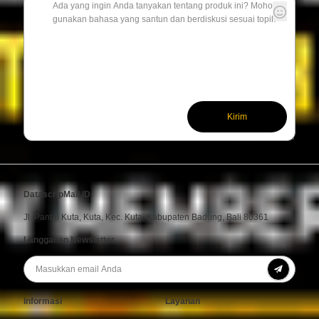
Kirim
DatascripMall.ID
Jl. Pantai Kuta, Kuta, Kec. Kuta, Kabupaten Badung, Bali 80361
Langganan Newsletter
Informasi
Layanan