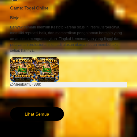
Game: Togel Online
Binjai
Banyak pemain memilih Keztoto karena situs ini resmi, terpercaya,
memiliki reputasi baik, dan memberikan pengalaman bermain yang
aman serta menguntungkan. Tingkat kemenangan yang tinggi dan
pelayanan profesional menjadi alasan utama ribuan member aktif
setiap harinya.
Membantu (888)
Lihat Semua