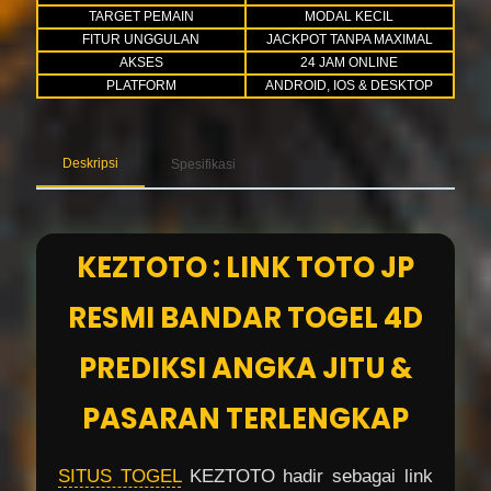
TARGET PEMAIN
MODAL KECIL
FITUR UNGGULAN
JACKPOT TANPA MAXIMAL
AKSES
24 JAM ONLINE
PLATFORM
ANDROID, IOS & DESKTOP
Deskripsi
Spesifikasi
KEZTOTO : LINK TOTO JP
RESMI BANDAR TOGEL 4D
PREDIKSI ANGKA JITU &
PASARAN TERLENGKAP
SITUS TOGEL
KEZTOTO hadir sebagai link