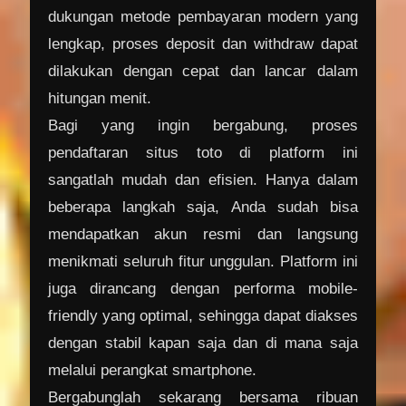
dukungan metode pembayaran modern yang
lengkap, proses deposit dan withdraw dapat
dilakukan dengan cepat dan lancar dalam
hitungan menit.
Bagi yang ingin bergabung, proses
pendaftaran situs toto di platform ini
sangatlah mudah dan efisien. Hanya dalam
beberapa langkah saja, Anda sudah bisa
mendapatkan akun resmi dan langsung
menikmati seluruh fitur unggulan. Platform ini
juga dirancang dengan performa mobile-
friendly yang optimal, sehingga dapat diakses
dengan stabil kapan saja dan di mana saja
melalui perangkat smartphone.
Bergabunglah sekarang bersama ribuan