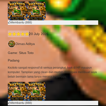
Membantu (888)
20 July 2026
Dimas Aditya
Game: Situs Toto
Padang
Keztoto sangat responsif di semua perangkat, baik di HP maupun
komputer. Tampilan yang clean dan mudah dinavigasi membuat saya
betah bermain lama tanpa merasa terganggu.
Membantu (888)