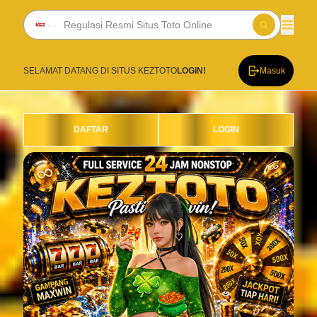
SELAMAT DATANG DI SITUS KEZTOTO
LOGIN!
Masuk
DAFTAR
LOGIN