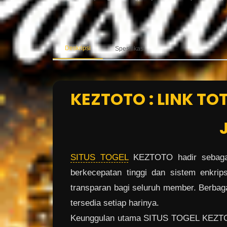
Deskripsi
Spesifikasi
KEZTOTO : LINK TO
SITUS TOGEL
KEZTOTO hadir sebagai l
berkecepatan tinggi dan sistem enkri
transparan bagi seluruh member. Berbaga
tersedia setiap harinya.
Keunggulan utama SITUS TOGEL KEZTOTO te