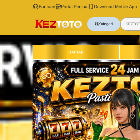
Bantuan
Portal Penjual
Download Mobile App
Kategori
KEZTO
DAFTAR