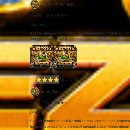
Gilang Pamungkas
Game: Togel Online
Sumbawa
Keztoto menawarkan pasaran togel terlengkap, prediksi jitu, p
menggunakan sistem keamanan terbaik.
16 July 2026
Anton Siagian
Game: Togel Online
Binjai
Banyak pemain memilih Keztoto karena situs ini resmi, terpe
tinggi dan pelayanan profesional menjadi alasan utama ribuan 