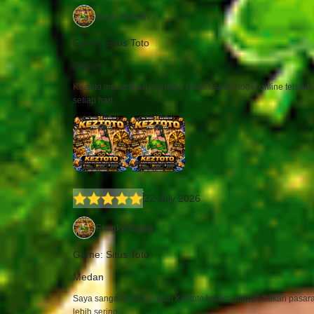
Amar Ansari
Game: Situs Toto
Batam
Keztoto merupakan link login resmi bandar togel online terb
setiap hari.
22 July 2026
Franky Cong
Game: Situs Toto
Medan
Saya sangat puas dengan Keztoto karena menyediakan pasaran 
lebih sering.