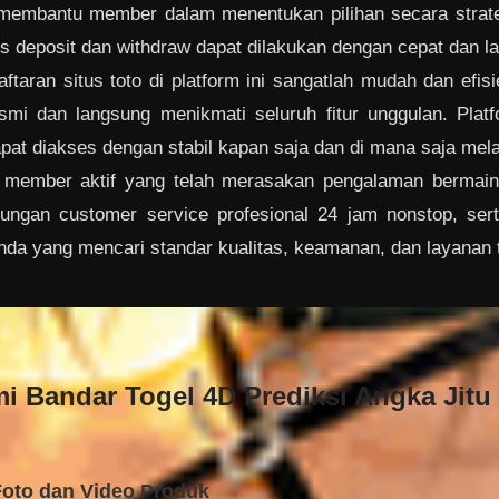
e membantu member dalam menentukan pilihan secara stra
 deposit dan withdraw dapat dilakukan dengan cepat dan la
ftaran situs toto di platform ini sangatlah mudah dan efi
i dan langsung menikmati seluruh fitur unggulan. Platf
apat diakses dengan stabil kapan saja dan di mana saja mel
n member aktif yang telah merasakan pengalaman berm
ungan customer service profesional 24 jam nonstop, se
i Anda yang mencari standar kualitas, keamanan, dan layanan t
 Bandar Togel 4D Prediksi Angka Jitu
Foto dan Video Produk