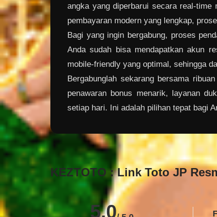
angka yang diperbarui secara real-tim
pembayaran modern yang lengkap, proses
Bagi yang ingin bergabung, proses penda
Anda sudah bisa mendapatkan akun resm
mobile-friendly yang optimal, sehingga d
Bergabunglah sekarang bersama ribua
penawaran bonus menarik, layanan duk
setiap hari. Ini adalah pilihan tepat bag
KEZTOTO : Link Toto JP Resmi
5.0