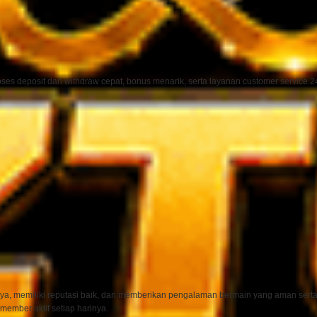
roses deposit dan withdraw cepat, bonus menarik, serta layanan customer service
rcaya, memiliki reputasi baik, dan memberikan pengalaman bermain yang aman se
member aktif setiap harinya.