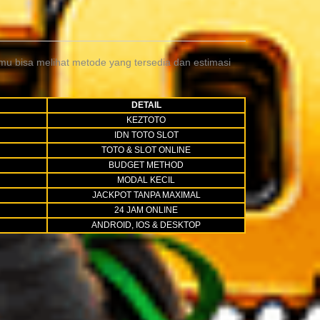
mu bisa melihat metode yang tersedia dan estimasi
DETAIL
KEZTOTO
IDN TOTO SLOT
TOTO & SLOT ONLINE
BUDGET METHOD
MODAL KECIL
JACKPOT TANPA MAXIMAL
24 JAM ONLINE
ANDROID, IOS & DESKTOP