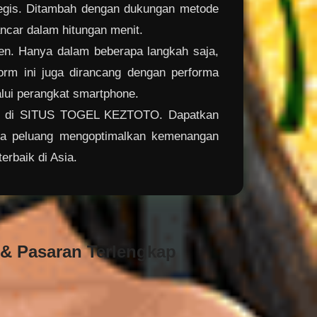
tegis. Ditambah dengan dukungan metode
ncar dalam hitungan menit.
sien. Hanya dalam beberapa langkah saja,
orm ini juga dirancang dengan performa
alui perangkat smartphone.
ain di SITUS TOGEL KEZTOTO. Dapatkan
rta peluang mengoptimalkan kemenangan
erbaik di Asia.
 & Pasaran Terlengkap