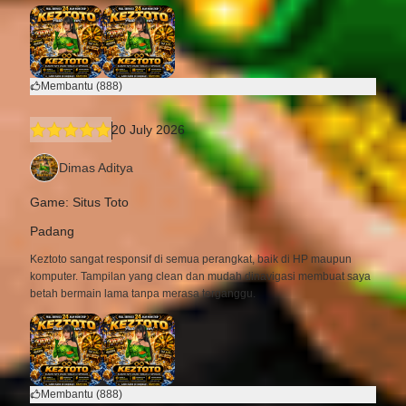
Membantu (888)
20 July 2026
Dimas Aditya
Game: Situs Toto
Padang
Keztoto sangat responsif di semua perangkat, baik di HP maupun
komputer. Tampilan yang clean dan mudah dinavigasi membuat saya
betah bermain lama tanpa merasa terganggu.
Membantu (888)