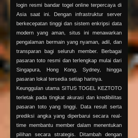
login resmi bandar togel online terpercaya di
Asia saat ini. Dengan infrastruktur server
berkecepatan tinggi dan sistem enkripsi data
modern yang aman, situs ini menawarkan
pengalaman bermain yang nyaman, adil, dan
transparan bagi seluruh member. Berbagai
pasaran toto resmi dan terlengkap mulai dari
Singapura, Hong Kong, Sydney, hingga
pasaran lokal tersedia setiap harinya.
Keunggulan utama SITUS TOGEL KEZTOTO
terletak pada tingkat akurasi dan kredibilitas
pasaran toto yang tinggi. Data result serta
prediksi angka yang diperbarui secara real-
time membantu member dalam menentukan
pilihan secara strategis. Ditambah dengan