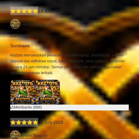
18 July 2026
Gilang Pamungkas
Game: Togel Online
Sumbawa
Keztoto menawarkan pasaran togel terlengkap, prediksi jitu, proses
deposit dan withdraw cepat, bonus menarik, serta layanan customer
service 24 jam nonstop. Semua permainan fair dan menggunakan
sistem keamanan terbaik.
Membantu (888)
16 July 2026
Anton Siagian