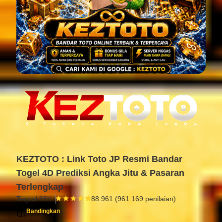
KEZTOTO : Link Toto JP Resmi Bandar
Togel 4D Prediksi Angka Jitu & Pasaran
Terlengkap
Terjual 88K+
88.961 (961.169 penilaian)
Bandingkan