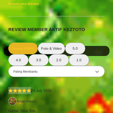
Belum ada ulasan
REVIEW MEMBER AKTIF KEZTOTO
Semua (999+)
Foto & Video
5.0
4.0
3.0
2.0
1.0
Paling Membantu
24 July 2026
Amar Ansari
Game: Situs Toto